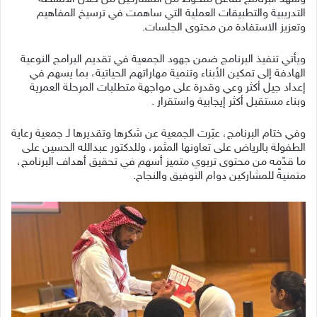
التدريبية والتطبيقات العملية التي ساهمت في ترسيخ المفاهيم
وتعزيز الاستفادة من محتوى الجلسات.
ويأتي تنفيذ البرنامج ضمن جهود الجمعية في تقديم البرامج النوعية
الهادفة إلى تمكين الأبناء وتنمية مهاراتهم الحياتية، بما يسهم في
إعداد جيل أكثر وعي وقدرة على مواجهة متطلبات المرحلة العمرية
وبناء مستقبل أكثر إيجابية واستقرار .
وفي ختام البرنامج، عبّرت الجمعية عن شكرها وتقديرها لـ جمعية رعاية
الطفولة بالرياض على تعاونها المثمر، وللدكتور عبدالله الحسين على
ما قدّمه من محتوى تربوي متميز أسهم في تحقيق أهداف البرنامج،
متمنيةً للمشاركين دوام التوفيق والنجاح.