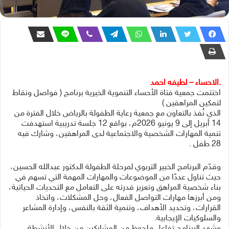
.الاحساء – لطيفه احمد
اختتمت جمعية فتاة الأحساء التنموية الخيرية برنامج ( فواصل ونقاط
لتمكين المراهقين )
الذي نُفذ بالتعاون مع جمعية رعاية الطفولة بالرياض خلال الفترة من
14 أبريل إلى 9 يونيو 2026م، بواقع 12 جلسة تدريبية استهدفت
تنمية المهارات الشخصية والاجتماعية لدى المراهقين، وشارك فيه
28 طفل .
وقدّم البرنامج الخبير التربوي لمرحلة الطفولة الدكتور عبدالله الحسين،
حيث تناول عددًا من الموضوعات والمهارات المهمة التي تسهم في
بناء شخصية المراهق وتعزيز قدرته على التعامل مع التحديات الحياتية،
ومن أبرزها مهارات التواصل الفعال، وحل المشكلات، واتخاذ
القرارات، وتحديد الأهداف، وتنمية الثقة بالنفس، وإدارة المشاعر
والسلوكيات الإيجابية.
وشهد البرنامج تفاعل ملحوظ من المشاركين من خلال الأنشطة