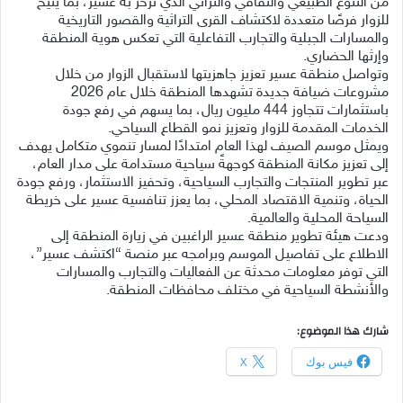
من التنوع الطبيعي والثقافي والتراثي الذي تزخر به عسير، بما يتيح
للزوار فرصًا متعددة لاكتشاف القرى التراثية والقصور التاريخية
والمسارات الجبلية والتجارب التفاعلية التي تعكس هوية المنطقة
وإرثها الحضاري.
وتواصل منطقة عسير تعزيز جاهزيتها لاستقبال الزوار من خلال
مشروعات ضيافة جديدة تشهدها المنطقة خلال عام 2026
باستثمارات تتجاوز 444 مليون ريال، بما يسهم في رفع جودة
الخدمات المقدمة للزوار وتعزيز نمو القطاع السياحي.
ويمثل موسم الصيف لهذا العام امتدادًا لمسار تنموي متكامل يهدف
إلى تعزيز مكانة المنطقة كوجهةً سياحية مستدامة على مدار العام،
عبر تطوير المنتجات والتجارب السياحية، وتحفيز الاستثمار، ورفع جودة
الحياة، وتنمية الاقتصاد المحلي، بما يعزز تنافسية عسير على خريطة
السياحة المحلية والعالمية.
ودعت هيئة تطوير منطقة عسير الراغبين في زيارة المنطقة إلى
الاطلاع على تفاصيل الموسم وبرامجه عبر منصة “اكتشف عسير”،
التي توفر معلومات محدثة عن الفعاليات والتجارب والمسارات
والأنشطة السياحية في مختلف محافظات المنطقة.
شارك هذا الموضوع:
فيس بوك
X