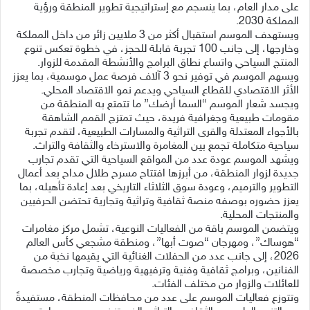
على مدار العام، بما ينسجم مع إستراتيجية تطوير المنطقة ورؤية
المملكة 2030.
ويستهدف الموسم استقبال أكثر من 3 ملايين زائر من داخل المملكة
وخارجها، إلى جانب 100 تجربة قابلة للحجز، في خطوة تعكس تنوع
المنتج السياحي واتساع نطاق البرامج والأنشطة المقدمة للزوار.
ويسهم الموسم في توفير نحو 3 آلاف فرصة عمل موسمية، بما يعزز
الأثر الاقتصادي للقطاع السياحي ويدعم نمو الاقتصاد المحلي.
ويجسد شعار الموسم “السما أرضك” ما تتمتع به المنطقة من
مقومات طبيعية وجغرافية فريدة، حيث تمتزج القمم الشاهقة
بالأجواء المعتدلة والقرى التراثية والمسارات الطبيعية، لتقدم تجربة
سياحية متكاملة تجمع بين المغامرة والاسترخاء والثقافة والتراث.
ويشهد الموسم عودة عدد من المواقع السياحية التي تقدم تجارب
جديدة لزوار المنطقة، من أبرزها افتتاح مسرح طلال مداح بعد أعمال
التطوير والترميم، وعودة سوق الثلاثاء التاريخي بعد إعادة تأهيله، بما
يعزز حضوره بوصفه منصة ثقافية وتراثية وتجارية تحتضن الحرفيين
والمنتجات المحلية.
ويتضمن الموسم باقة من الفعاليات النوعية، تشمل مركز مغامرات
“هوساك”، ومهرجان “صوت أبها”، ومنطقة مشجعي كأس العالم
2026، إلى جانب عدد من الحفلات الغنائية التي يقيمها نخبة من
الفنانين، وبرامج ثقافية وفنية وترفيهية ورياضية وتجارب مخصصة
للعائلات والزوار من مختلف الفئات.
وتتوزع فعاليات الموسم على عدد من محافظات المنطقة، مستفيدةً