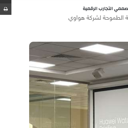
عشوائي
عمود
عن
ط
صممي التجارب الرقمية
جانبي