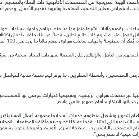
 وأعضاء الهيئة التدريسية في التخصصات الأكاديمية ذات الصلة بالتصميم؛
جانب استعراض معايير التصميم المعتمدة وشروط تقديم الأعمال، وحجم الف
ات الرقمية وآليات نشرها وتوزيعها عبر متجر برنامج واجهات ساعات هواوي 
ة واجهات ساعات هواوي تضم حالياً ما يزيد على 100 ألف تصميم فريد حول العالم.
عمالهم في التأهل والإطلاق على المنصة بشهادات اعتماد رسمية من شركة هو
ارض المصممين، وأنشطة المطورين، ما يوفر لهم منصة مثالية للتواصل مع 
يها عبر منصات هواوي الرئيسية، وتقديمها كخيارات موصى بها للمستخدم
دراتها الابتكارية أمام جمهور عالمي واسع.
ر العام لتطوير وتشغيل منظومة خدمات السحابة لمجموعة أعمال المستهلكي
ب الإبداعية التي تمتلك فهماً عميقاً لخصوصية وثقافة المجتمعات المحلية
ام المصممين الناشئين في منطقة الشرق الأوسط وأفريقيا لتحويل شغفهم 
ت مهنية لا تقدر بثمن”.