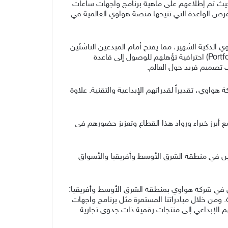
 حيث تم إطلاعهم على ماهية برنامج واجهات ساعات
رص الواعدة التي تتيحها منصة هواوي العالمية في
الذكية الشهير، مما يفتح أمام المبدعين الناشئين
نافذة استثنائية لاكتساب خبرات عملية حقيقية من خلال العمل على مشاريع ذات طابع تجاري، فضلاً عن بناء ملفات أعمال (Portfolios) احترافية تؤهلهم للوصول إلى قاعدة
اوي، تقديراً لقدراتهم الإبداعية والتقنية. علاوة
أبرز خبراء ورواد هذا القطاع وتعزيز حضورهم في
ين في منطقة الشرق الأوسط وأفريقيا والأسواق
ن في شركة هواوي بمنطقة الشرق الأوسط وأفريقيا:
. ومن خلال مبادراتنا المستمرة مثل برنامج واجهات
الإبداعي إلى منتجات رقمية ذات جدوى تجارية