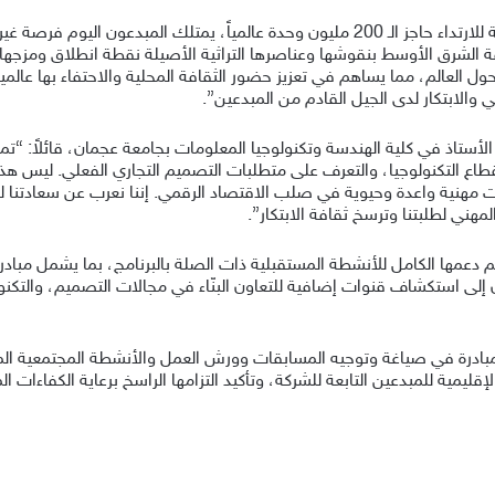
وأضاف: “مع تجاوز حجم شحنات أجهزة هواوي القابلة للارتداء حاجز الـ 200 مليون وحدة عال
 الشرق الأوسط بنقوشها وعناصرها التراثية الأصيلة نقطة انطلاق ومزجها 
ل العالم، مما يساهم في تعزيز حضور الثقافة المحلية والاحتفاء بها عالمي
الابتكار لدى الجيل القادم من المبدعين”.
الأستاذ في كلية الهندسة وتكنولوجيا المعلومات بجامعة عجمان، قائلاً: “تمن
طاع التكنولوجيا، والتعرف على متطلبات التصميم التجاري الفعلي. ليس هذ
مهنية واعدة وحيوية في صلب الاقتصاد الرقمي. إننا نعرب عن سعادتنا لل
مهني لطلبتنا وترسخ ثقافة الابتكار”.
عمها الكامل للأنشطة المستقبلية ذات الصلة بالبرنامج، بما يشمل مبادر
لى استكشاف قنوات إضافية للتعاون البنّاء في مجالات التصميم، والتكنولوج
ادرة في صياغة وتوجيه المسابقات وورش العمل والأنشطة المجتمعية الم
مية للمبدعين التابعة للشركة، وتأكيد التزامها الراسخ برعاية الكفاءات الم