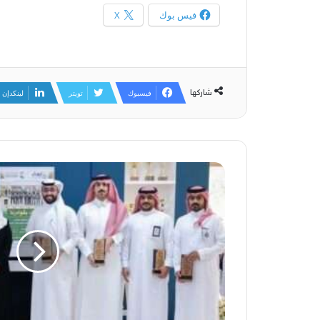
فيس بوك
X
شاركها
فيسبوك
تويتر
لينكدإن