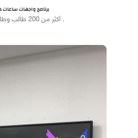
برنامج واجهات ساعات ه
. أكثر من 200 طالب وطالبة يسجلون اهتمامهم بالانضمام إلى المبادرة الإقليمية الطموحة لشركة هواوي