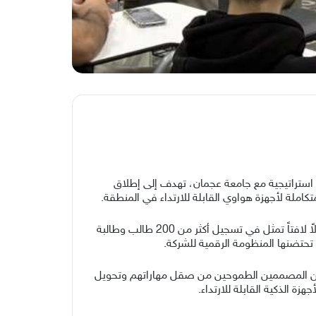
ي منطقة الشرق الأوسط وأفريقيا (Huawei Watch Face MEA) عن إبرام شراكة استراتيجية مع جامعة عجمان، تهدف إلى إطلاق
ملة لأجهزة هواوي القابلة للارتداء في المنطقة.
وجاء الإعلان عن هذه المبادرة خلال جلسة تفاعلية موسعة استضافها حرم جامعة عجمان في 13 مايو الفائت، والتي شهدت إقبالاً لافتاً تمثل في تسجيل أكثر من 200 طالب وطالبة
حتضنها المنظومة الرقمية للشركة.
تمكين المصممين الطموحين من صقل مهاراتهم وتحويل
ة الذكية القابلة للارتداء.