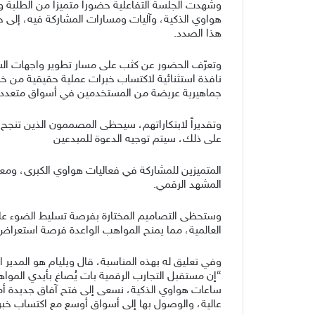
وشهدت الجلسة التفاعلية حضوراً متميزاً من الطلبة
هواوي الذكية، وآليات ومسارات المشاركة فيه، إلى 
هذا الصدد.
وتعرّف الحضور عن كثب على مسار تطوير واجهات الساع
جماهيرية عريضة من المستخدمين في أسواق متعددة. يُذكر أن منظوم
وتقديراً لابتكاراتهم، سيحظى المصممون الذين تنجح أ
على ذلك، سيتم توجيه الدعوة للمبدعين
المتميزين للمشاركة في فعاليات هواوي الكبرى، ومع
المشهد الرقمي.
وستحظى التصاميم المختارة بفرصة تسليط الضوء عل
العالمية، مما يمنح المواهب الواعدة فرصة استعراض ق
وفي تعليق له بهذه المناسبة، قال ويليام هو المدي
“إن مستقبل التجارب الرقمية بات يُصاغ بأيدي المواه
ساعات هواوي الذكية، نسعى إلى فتح آفاق جديدة أم
عالية، والوصول بها إلى أسواق أوسع مع اكتساب خبرا