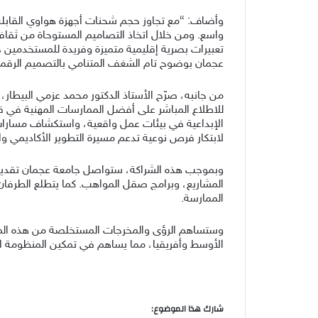
واسع. ومن خلال اتخاذ التصاميم المستوحاة من ثقافة
تعبيرات بصرية إقليمية متميزة وفريدة للمستخدمين حو
عجمان بوضوح تام الشغف المتنامي بالتصميم الرقمي و
من جانبه، صرّح الأستاذ الدكتور محمد عزمي البيطار، 
للاطلاع المباشر على أفضل الممارسات المهنية في ق
الإبداعية في بيئات عمل واقعية، واستكشاف مسارات 
لابتكار فرص نوعية تدعم مسيرة التطوير الأكاديمي وال
وبموجب هذه الشراكة، ستواصل جامعة عجمان تقديم د
المشاريع، وبرامج صقل المواهب. كما يتطلع الطرفان إ
الممارسة.
وستساهم الرؤى والمخرجات المستخلصة من هذه المب
الأوسط وأفريقيا، مما يساهم في تمكين المنظومة الإقلي
شارك هذا الموضوع: