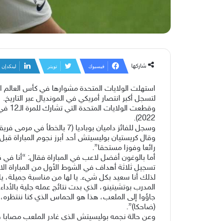
شاركها
فيسبوك
تويتر
لينكدإن
لتسجل أكبر انتصار أمريكي في المونديال عبر التاريخ.
2022).
وسجل للفائز داميان بوباديا (7 بالخطأ في مرمى فريقه)، وفولارين بالوغون (31، 45+5)، وجيوفاني رينا (90+8)، وللخاسر ماوريسيو (73).
وقال كريستيان بوليسيتش أحد أبرز نجوم المباراة قبل أ
رائعا وفوزا مستحقا”.
أما بالوغون أفضل لاعب في المباراة فقال: “أنا في ق
تسجيل ثلاثة أهداف في الشوط الأول من المباراة الافت
لذلك أنا سعيد بكل شيء. يا لها من مناسبة جميلة، يا ل
المدرب بوتشيتينو، الذي بدت نتائج عمله جلية بالأداء
جاؤوا إلى الملعب، هذا هو الحماس الذي كنا ننتظره، 
(ضاحكا)”.
وعن حالة نجمه بوليسيتش الذي غادر الملعب مصابا ق