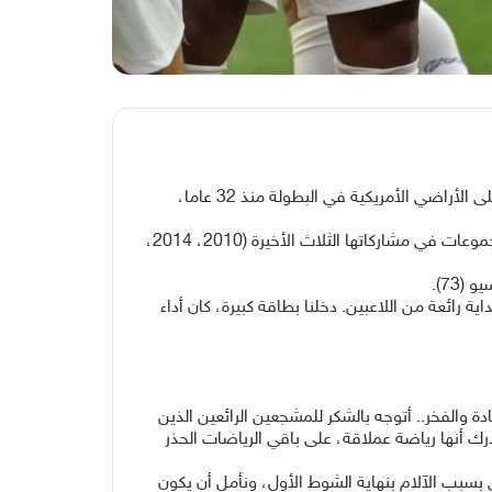
استهلت الولايات المتحدة مشوارها في كأس العالم الجمعة بأداء استعراضي وفوز كبير على باراغواي 4-1، في أول مباراة تُقام على الأراضي الأمريكية في البطولة منذ 32 عاما،
وقطعت الولايات المتحدة التي تشارك للمرة الـ12 في المونديال، شوطا كبيرا نحو التأهل إلى دور الـ32، علما أنها اجتازت دور المجموعات في مشاركاتها الثلاث الأخيرة (2010، 2014،
ة رائعة من اللاعبين. دخلنا بطاقة كبيرة، كان أداء
دة والفخر.. أتوجه بالشكر للمشجعين الرائعين الذين
رك أنها رياضة عملاقة، على باقي الرياضات الحذر
سبب الآلام بنهاية الشوط الأول، ونأمل أن يكون