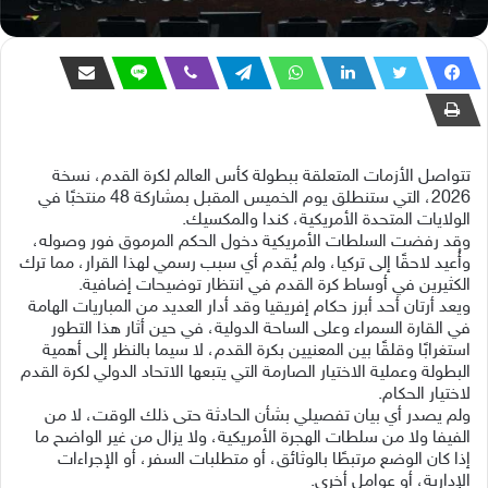
تتواصل الأزمات المتعلقة ببطولة كأس العالم لكرة القدم، نسخة
2026، التي ستنطلق يوم الخميس المقبل بمشاركة 48 منتخبًا في
الولايات المتحدة الأمريكية، كندا والمكسيك.
وقد رفضت السلطات الأمريكية دخول الحكم المرموق فور وصوله،
وأُعيد لاحقًا إلى تركيا، ولم يُقدم أي سبب رسمي لهذا القرار، مما ترك
الكثيرين في أوساط كرة القدم في انتظار توضيحات إضافية.
ويعد أرتان أحد أبرز حكام إفريقيا وقد أدار العديد من المباريات الهامة
في القارة السمراء وعلى الساحة الدولية، في حين أثار هذا التطور
استغرابًا وقلقًا بين المعنيين بكرة القدم، لا سيما بالنظر إلى أهمية
البطولة وعملية الاختيار الصارمة التي يتبعها الاتحاد الدولي لكرة القدم
لاختيار الحكام.
ولم يصدر أي بيان تفصيلي بشأن الحادثة حتى ذلك الوقت، لا من
الفيفا ولا من سلطات الهجرة الأمريكية، ولا يزال من غير الواضح ما
إذا كان الوضع مرتبطًا بالوثائق، أو متطلبات السفر، أو الإجراءات
الإدارية، أو عوامل أخرى.