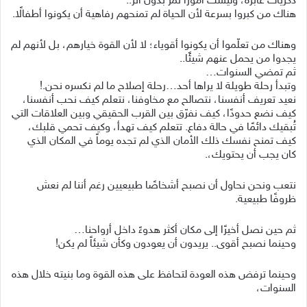
ذكريات عابرة، وليست أموراً تمر بدون أثر..
هناك من كبروا بسرعة لأن الحياة لم تمنحهم رفاهية أن يكونوا أطفالًا.
وهناك من تعلّموا أن يكونوا أقوياء؛ لا لأن القوة خيارهم، بل لأنهم لم
يجدوا من يحمل عنهم شيئًا..
ثم تمضي السنوات…
وتبدأ رحلة طويلة لا يراها أحد…رحلة إصلاح ما لم نكسره نحن.!
نعيد تعريف أنفسنا، نتصالح مع مخاوفنا، نتعلم كيف نحب أنفسنا،
كيف نضع حدودًا، كيف نفرّق بين القرب الحقيقي وبين العلاقات التي
تُبقيك دائمًا في حالة دفاع. تتعلم كيف تهدأ، وكيف تحمي قلبك،
كيف تمنح نفسك ذلك الأمان الذي لم تجده يوماً في المكان الذي
كان يجب أن يحتويك،.
نتعب ونحن نحاول أن نصبح أشخاصًا طبيعيين رغم أننا لم نعش
ظروفًا طبيعية.
ثم حين نصل أخيرًا إلى مكان أكثر هدوءً داخل أرواحنا…
وحينما نصبح أقوى.. يريدون أن يعودون وكأن شيئاً لم يكن!
وحينما ترفض هذه العودة لتحافظ على هذه القوة وما بنيته خلال هذه
السنوات،