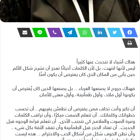
هناك أشياء لا نتحدث عنها كثيراً
ليس لأنها انتهت، بل لأن الكلمات أحيانًا تعجز أن تشرح شكل الألم
حين يأتي من المكان الذي كان يفترض أن يكون آمنًا.
فهناك جروح لا يصنعها الغرباء… بل يصنعها الذين كان يُفترض أن
يكونوا أول ملاذ، وأول طمأنينة، وأول معنى للأمان.
أن تكبر وأنت تخاف ممن يفترض أن تطمئن بقربهم…أن تحسب
خطواتك وكلماتك.. أن تتعلم الصمت مبكرًا، وأن تراقب الكلمات
ونبرة الصوت والملامح كي تتجنب الأذى.. أن تتعلم قراءة الوجوه قبل
الحديث.. أن تعتاد الحذر قبل الطمأنينة وأن تفقد الثقة بكل شيء ..
وأن تظن الخوف شكل من أشكال الحب والاحترام… هذه ليست