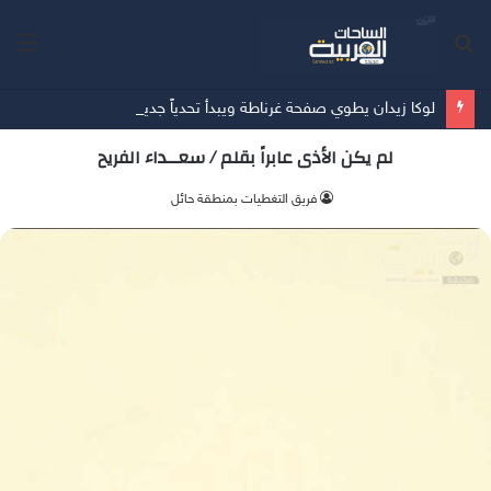
بحث
الق
عن
لوكا زيدان يطوي صفحة غرناطة ويبدأ تحدياً جديداً مع ليغانيس
لم يكن الأذى عابراً بقلم / سعــداء الفريح
فريق التغطيات بمنطقة حائل