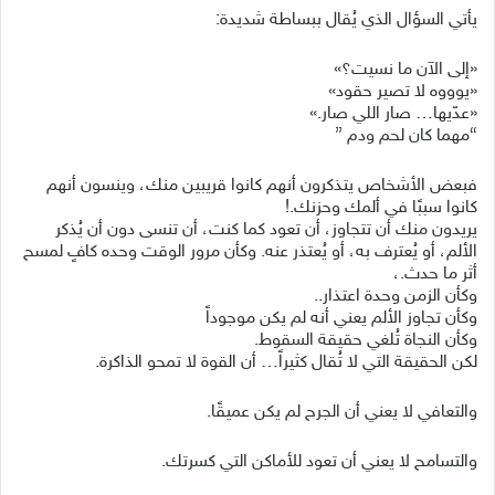
يأتي السؤال الذي يُقال ببساطة شديدة:
«إلى الآن ما نسيت؟»
«يوووه لا تصير حقود»
«عدّيها… صار اللي صار.»
“مهما كان لحم ودم ”
فبعض الأشخاص يتذكرون أنهم كانوا قريبين منك، وينسون أنهم
كانوا سببًا في ألمك وحزنك.!
يريدون منك أن تتجاوز، أن تعود كما كنت، أن تنسى دون أن يُذكر
الألم، أو يُعترف به، أو يُعتذر عنه. وكأن مرور الوقت وحده كافٍ لمسح
أثر ما حدث.،
وكأن الزمن وحدة اعتذار..
وكأن تجاوز الألم يعني أنه لم يكن موجوداً
وكأن النجاة تُلغي حقيقة السقوط.
لكن الحقيقة التي لا تُقال كثيراً… أن القوة لا تمحو الذاكرة.
والتعافي لا يعني أن الجرح لم يكن عميقًا.
والتسامح لا يعني أن تعود للأماكن التي كسرتك.