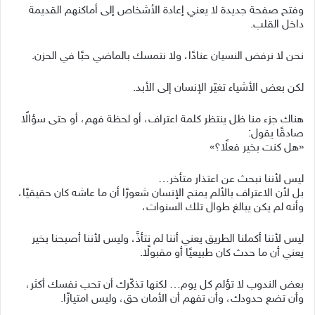
وفتح صفحة جديدة لا يعني إعادة الأشخاص إلى أماكنهم القديمة
داخل القلب.
نحن لا نرفض النسيان عنادًا، ولا نتمسك بالماضي حبًا في الحزن.
لكن بعض الأشياء تغيّر الإنسان إلى الأبد.
هناك جزء منا ظل ينتظر كلمة اعتراف، أو لحظة فهم، أو حتى سؤالًا
صادقًا يقول:
«هل كنت بخير فعلًا؟»
ليس لأننا نبحث عن اعتذار متأخر…
بل لأن الاعتراف بالألم يمنح الإنسان شعورًا أن ما عاشه كان حقيقيًا،
وأنه لم يكن يبالغ طوال تلك السنوات،
ليس لأننا أكملنا الطريق يعني أننا لم نتأذَّ، وليس لأننا أصبحنا بخير
يعني أن ما حدث كان طبيعيًا أو مقبولًا.
بعض الندوب لا تؤلم كل يوم… لكنها تذكّرك أن تحب نفسك أكثر،
وأن تضع حدودك، وأن تفهم أن الأمان حق، وليس امتيازًا.