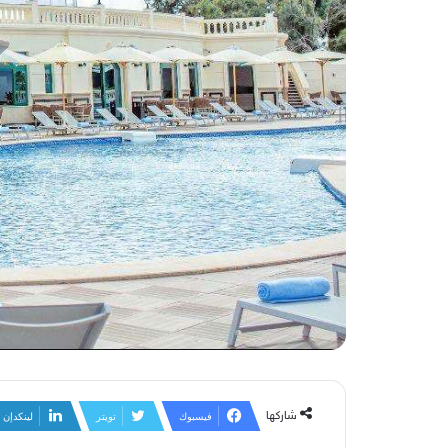
شاركها
فيسبوك
تويتر
لينكدإن