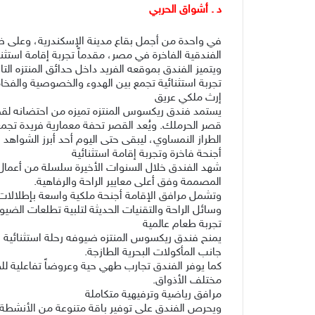
د . أشواق الحربي
في واحدة من أجمل بقاع مدينة الإسكندرية، وعلى ضفا
الفندقية الفاخرة في مصر، مقدماً تجربة إقامة استثنائ
ويتميز الفندق بموقعه الفريد داخل حدائق المنتزه التا
تجربة استثنائية تجمع بين الهدوء والخصوصية والفخا
إرث ملكي عريق
قصر الحرملك. ويُعد القصر تحفة معمارية فريدة ت
الطراز النمساوي، ليبقى حتى اليوم أحد أبرز الشواهد ا
أجنحة فاخرة وتجربة إقامة استثنائية
شهد الفندق خلال السنوات الأخيرة سلسلة من أعمال 
المصممة وفق أعلى معايير الراحة والرفاهية.
وتشمل مرافق الإقامة أجنحة ملكية واسعة بإطلالات م
وسائل الراحة والتقنيات الحديثة لتلبية تطلعات الضي
تجربة طعام عالمية
يمنح فندق ريكسوس المنتزه ضيوفه رحلة استثنائية في
جانب المأكولات البحرية الطازجة.
كما يوفر الفندق تجارب طهي حية وعروضاً تفاعلية للط
مختلف الأذواق.
مرافق رياضية وترفيهية متكاملة
ويحرص الفندق على توفير باقة متنوعة من الأنشطة ا