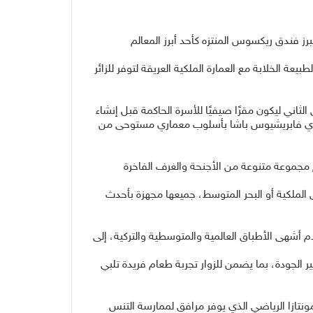
ز فندق ريكسوس المنتزه كأحد أبرز المعالم
عة الخلابة مع العمارة الملكية العريقة لتوفر للزائر
اريخي، الذي شُيد عام 1892 بأمر من الخديوي عباس حلمي الثاني ليكون مقرًا صيفيًا للأسرة الحاكمة قبل إنشاء
متري فابريشيوس باشا بأسلوب معماري مستوحى من
مجموعة متنوعة من الأجنحة والغرف الفاخرة
الملكية أو البحر المتوسط، جميعها مجهزة بأحدث
 أشهى الأطباق العالمية والمتوسطية والتركية، إلى
 الجودة، بما يضمن للزوار تجربة طعام فريدة تلبي
نتازا الرياضي الذي يوفر مرافق لممارسة التنس