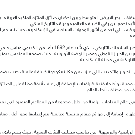
ف البحر الأبيض المتوسط وبين أحضان حدائق المنتزه الملكية العريقة، يبر
ية تجمع بين رقي الضيافة العالمية وعراقة التاريخ الملكي.
ريخية، التي تعد من أشهر الوجهات السياحية في الإسكندرية، حيث تنسجم الطبي
مة.
يستمد فندق ريكسوس المنتزه تميزه من احتضانه لقصر السلاملك الت
جمع بين الطراز القوطي وعصر النهضة الأوروبية، حيث صممه المهندس دي
لتاريخية في مدينة الإسكندرية.
التطوير والتحديث التي عززت من مكانته كوجهة ضيافة عالمية، حيث يضم 
ميزة، وأجنحة فندقية راقية، بالإضافة إلى غرف أنيقة مطلة على الحدائق 
وف من مختلف أنحاء العالم.
 عالم المذاقات الراقية من خلال مجموعة من المطاعم المتميزة التي تقدم
هاة، إضافة إلى قوائم طعام فرنسية وعالمية يتم إعدادها وفق أعلى معايير
لرياضية والترفيهية التي تناسب مختلف الفئات العمرية، حيث يضم نادي مو