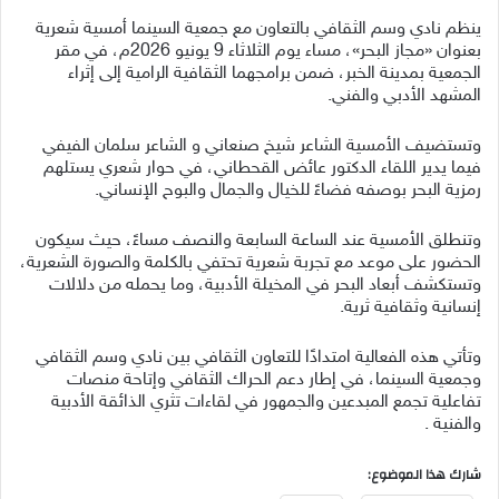
ينظم نادي وسم الثقافي بالتعاون مع جمعية السينما أمسية شعرية
بعنوان «مجاز البحر»، مساء يوم الثلاثاء 9 يونيو 2026م، في مقر
الجمعية بمدينة الخبر، ضمن برامجهما الثقافية الرامية إلى إثراء
المشهد الأدبي والفني.
وتستضيف الأمسية الشاعر شيخ صنعاني و الشاعر سلمان الفيفي
فيما يدير اللقاء الدكتور عائض القحطاني، في حوار شعري يستلهم
رمزية البحر بوصفه فضاءً للخيال والجمال والبوح الإنساني.
وتنطلق الأمسية عند الساعة السابعة والنصف مساءً، حيث سيكون
الحضور على موعد مع تجربة شعرية تحتفي بالكلمة والصورة الشعرية،
وتستكشف أبعاد البحر في المخيلة الأدبية، وما يحمله من دلالات
إنسانية وثقافية ثرية.
وتأتي هذه الفعالية امتدادًا للتعاون الثقافي بين نادي وسم الثقافي
وجمعية السينما، في إطار دعم الحراك الثقافي وإتاحة منصات
تفاعلية تجمع المبدعين والجمهور في لقاءات تثري الذائقة الأدبية
والفنية .
شارك هذا الموضوع: