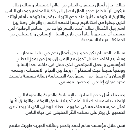
هناك رجال أعمال يحققون النجاح في عالم الاقتصاد وهناك رجال
يتركون أثراً يتجاوز حدود المال ليصل إلى ذاكرة المجتمع ووجدان الناس
والتاريخ لا يتوقف كثيراً عند حجم الثروات بقدر ما يتوقف أمام أولئك
الذين جعلوا من إمكاناتهم جسراً لخدمة الإنسان والوطن وهنا يبرز
اسم رجل الأعمال سالم أحمد بالحمر كواحد من النماذج الوطنية التي
يصعب أن تمر مروراً عابراً في تاريخ العمل الإنساني والاجتماعي في
المملكة العربية السعودية
فسالم بالحمر لم يكن مجرد رجل أعمال نجح في بناء استثمارات
ومشاريع اقتصادية بل تحول مع الزمن إلى رمز من رموز العطاء
المؤسسي والعمل المجتمعي الذي حمل في داخله بعداً إنسانياً
ووطنياً عميقاً حيث استطاع أن يربط بين النجاح الاقتصادي وخدمة
الإنسان وأن يجعل من المسؤولية الاجتماعية رسالة حقيقية وليست
مجرد عنوان إعلامي أو حضور موسمي
وعندما نتأمل حجم المبادرات الإنسانية والخيرية والتنموية التي
ارتبطت باسمه ندرك أننا أمام تجربة تستحق التوقف والتوثيق لأنها
تمثل مدرسة متقدمة في مفهوم العطاء الوطني الذي لا يبحث عن
الضجيج بل يركز على صناعة الأثر الحقيقي في حياة الناس
فمن خلال مؤسسة سالم أحمد بالحمر وعائلته الخيرية ظهرت ملامح