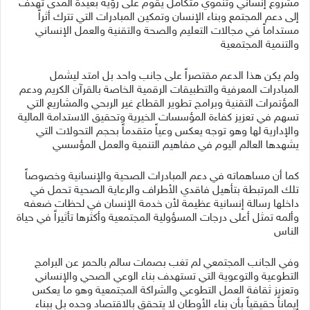
مشروع إنساني وتنموي متكامل يقوم على رؤية بعيدة المدى تهدف
إلى دعم المجتمع وبناء الإنسان وتمكين المبادرات التي تترك أثراً
مستداماً في مجالات التعليم والصحة والتقنية والعمل الإنساني
والتنمية المجتمعية
ولم يكن هذا الدعم مقتصراً على جانب واحد بل امتد ليشمل
المبادرات المعرفية والتطبيقات الرقمية الخاصة بالقرآن الكريم ودعم
المؤتمرات التقنية وبرامج تطوير القطاع غير الربحي والمشاريع التي
تسهم في تعزيز كفاءة المؤسسات الخيرية وتحقيق الاستدامة المالية
والإدارية لها وهو توجه يعكس وعياً متقدماً بحجم التحولات التي
يشهدها العالم اليوم في مفاهيم التنمية والعمل المؤسسي
كما أن مساهماته في دعم المبادرات الصحية والإنسانية وخصوصاً
تلك المرتبطة بتأهيل فاقدي الأطراف والرعاية الصحية تحمل في
داخلها رسالة إنسانية عظيمة لأن خدمة الإنسان في لحظات ضعفه
وألمه تمثل أعلى درجات المسؤولية المجتمعية وأكثرها تأثيراً في حياة
الناس
وفي الجانب المجتمعي لم تغب بصمات سالم بالحمر عن البرامج
التطوعية والتوعوية التي تستهدف بناء الوعي الصحي والإنساني
وتعزيز ثقافة العمل التطوعي والشراكة المجتمعية وهو ما يعكس
إيماناً حقيقياً بأن بناء الأوطان لا يتحقق بالاقتصاد وحده بل ببناء