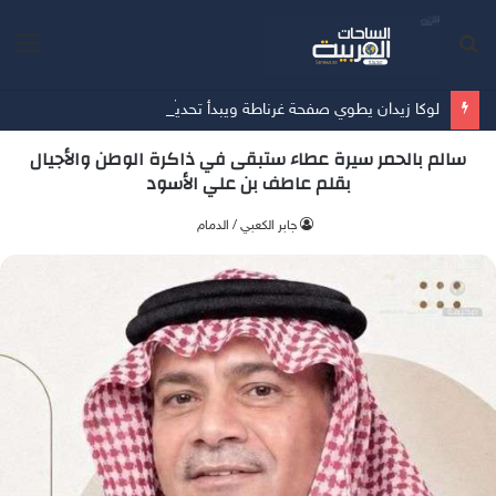
بحث
الق
عن
لوكا زيدان يطوي صفحة غرناطة ويبدأ تحدياً جديداً مع ليغانيس
سالم بالحمر سيرة عطاء ستبقى في ذاكرة الوطن والأجيال
بقلم عاطف بن علي الأسود
جابر الكعبي / الدمام