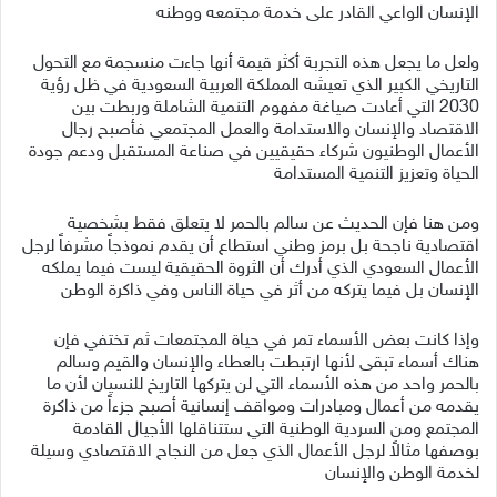
الإنسان الواعي القادر على خدمة مجتمعه ووطنه
ولعل ما يجعل هذه التجربة أكثر قيمة أنها جاءت منسجمة مع التحول
التاريخي الكبير الذي تعيشه المملكة العربية السعودية في ظل رؤية
2030 التي أعادت صياغة مفهوم التنمية الشاملة وربطت بين
الاقتصاد والإنسان والاستدامة والعمل المجتمعي فأصبح رجال
الأعمال الوطنيون شركاء حقيقيين في صناعة المستقبل ودعم جودة
الحياة وتعزيز التنمية المستدامة
ومن هنا فإن الحديث عن سالم بالحمر لا يتعلق فقط بشخصية
اقتصادية ناجحة بل برمز وطني استطاع أن يقدم نموذجاً مشرفاً لرجل
الأعمال السعودي الذي أدرك أن الثروة الحقيقية ليست فيما يملكه
الإنسان بل فيما يتركه من أثر في حياة الناس وفي ذاكرة الوطن
وإذا كانت بعض الأسماء تمر في حياة المجتمعات ثم تختفي فإن
هناك أسماء تبقى لأنها ارتبطت بالعطاء والإنسان والقيم وسالم
بالحمر واحد من هذه الأسماء التي لن يتركها التاريخ للنسيان لأن ما
يقدمه من أعمال ومبادرات ومواقف إنسانية أصبح جزءاً من ذاكرة
المجتمع ومن السردية الوطنية التي ستتناقلها الأجيال القادمة
بوصفها مثالاً لرجل الأعمال الذي جعل من النجاح الاقتصادي وسيلة
لخدمة الوطن والإنسان