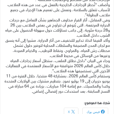
الزجاجات للحد من المخاطر والإصابات المحتملة”.
وأضاف “تُحظر الزجاجات الخارجية بالفعل في عدد من هذه الملاعب
لأسباب تتعلق بالسلامة، ونعمل على تعميم هذا الإجراء في جميع
ملاعب البطولة”.
وفي المقابل، أثار القرار مخاوف الجماهير بشأن التعامل مع درجات
الحرارة المرتفعة، التي يُتوقع أن تتراوح في بعض الملاعب بين 26
و28 درجة مئوية، إلى جانب تساؤلات حول سهولة الحصول على مياه
الشرب داخل الملاعب.
وأكد الفيفا اتخاذ تدابير للتخفيف من آثار الحرارة، مشيرا إلى أنه ينسق
مع لجان المدن المضيفة والسلطات المحلية لتوفير حلول تشمل
محطات رش المياه، والمراوح، ونقاط الترطيب، والخيام المبردة،
وغيرها من الوسائل في محيط الملاعب.
وجاء في البيان “داخل نطاق الملعب، ستظل أسعار زجاجات المياه
خلال كأس العالم 2026 متوافقة مع الأسعار المعتمدة في الفعاليات
الأخرى التي تستضيفها هذه الملاعب”.
وستقام كأس العالم 2026، بمشاركة 48 منتخبا، خلال الفترة من 11
يونيو حزيران إلى 19 يوليو تموز، بتنظيم مشترك بين الولايات المتحدة
وكندا والمكسيك، مع إقامة 104 مباريات، بزيادة عن 64 مباراة في
النسخ السابقة، بعد استحداث دور إقصائي إضافي.
شارك هذا الموضوع:
فيس بوك
X