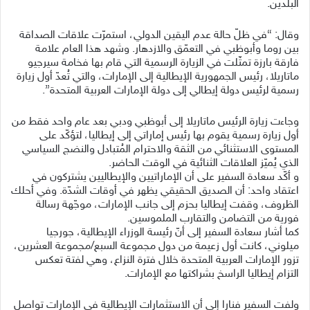
البلدين.
وقال: “في ظلّ حالة عدم اليقين الدولي، استمرّت علاقات الصداقة
بين روما وأبوظبي في التعمّق والازدهار. وشهد هذا العام علامة
فارقة بارزة تمثّلت في الزيارة الرسمية التي قام بها فخامة سيرجيو
ماتاريلا، رئيس الجمهورية الإيطالية إلى الإمارات، والتي تُعدّ أول زيارة
رسمية لرئيس دولة إيطالي إلى دولة الإمارات العربية المتحدة”.
وجاءت زيارة الرئيس ماتاريلا إلى أبوظبي ودبي بعد عام واحد فقط من
أول زيارة رسمية يقوم بها رئيس إماراتي إلى إيطاليا، لتؤكّد على
المستوى الاستثنائي من الثقة والاحترام المُتبادل والنضج السياسي
الذي يُميّز العلاقات الثنائية في الوقت الحاضر.
و أكّد سعادة السفير على أن الإماراتيين والإيطاليين يشتركون في
اعتقاد واحد: أن الصديق الحقيقي يظهر في أوقات الشدّة. وفي أحلك
الظروف، وقفت إيطاليا بحزم إلى جانب الإمارات، موجّهة رسالة
فورية من التضامن والتقارب الملموسين.
كما أشار سعادة السفير إلى أنّ رئيسة الوزراء الإيطالية، جورجيا
ميلوني، كانت أول زعيمة من دول مجموعة السبع/مجموعة العشرين،
تزور الإمارات العربية المتحدة خلال فترة النزاع، وهي لفتة تعكس
التزام إيطاليا الراسخ بشراكتها مع الإمارات.
ولفت السفير فنارا إلى أن الاستثمارات الإيطالية في الإمارات تواصل