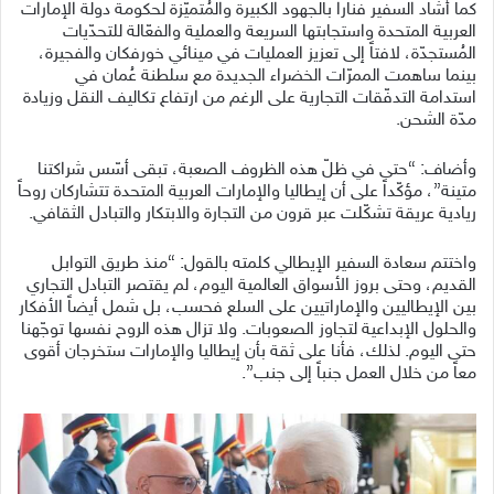
كما أشاد السفير فنارا بالجهود الكبيرة والمُتميّزة لحكومة دولة الإمارات
العربية المتحدة واستجابتها السريعة والعملية والفعّالة للتحدّيات
المُستجدّة، لافتاً إلى تعزيز العمليات في مينائي خورفكان والفجيرة،
بينما ساهمت الممرّات الخضراء الجديدة مع سلطنة عُمان في
استدامة التدفّقات التجارية على الرغم من ارتفاع تكاليف النقل وزيادة
مدّة الشحن.
وأضاف: “حتى في ظلّ هذه الظروف الصعبة، تبقى أسّس شراكتنا
متينة”، مؤكّداً على أن إيطاليا والإمارات العربية المتحدة تتشاركان روحاً
ريادية عريقة تشكّلت عبر قرون من التجارة والابتكار والتبادل الثقافي.
واختتم سعادة السفير الإيطالي كلمته بالقول: “منذ طريق التوابل
القديم، وحتى بروز الأسواق العالمية اليوم، لم يقتصر التبادل التجاري
بين الإيطاليين والإماراتيين على السلع فحسب، بل شمل أيضاً الأفكار
والحلول الإبداعية لتجاوز الصعوبات. ولا تزال هذه الروح نفسها توجّهنا
حتى اليوم. لذلك، فأنا على ثقة بأن إيطاليا والإمارات ستخرجان أقوى
معاً من خلال العمل جنباً إلى جنب”.