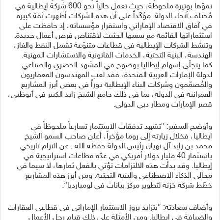
نموّها بوتيرة ملحوظة، حيث تعمل حالياً نحو 600 شركة إيطالية في
مُختلف أنحاء الدولة. مؤكّداً على أن هذه الشركات أظهرت ثقة كبيرة
في آفاق الاقتصاد الإماراتي واستقرار مؤسساته، إذ حافظت على
استثماراتها القائمة مع سعيها الحثيث لاقتناص فرص أعمال جديدة.
وتنشط الشركات الإيطالية في قطاعات متنوّعة تشمل النفط والغاز،
الهندسة، البنية التحتية، الخدمات القانونية والاستشارات المهنية.
كما يتجلّى إسهام إيطاليا بوضوح في المشهد الحضري والصناعي
لدولة الإمارات العربية المتحدة، فقد لعب المهندسون المعماريون
والمُصمّمون وشركات البناء الإيطالية دوراً في بعض أبرز المشاريع
العمرانية في الدولة، بما في ذلك جامع الشيخ زايد الكبير في أبوظبي،
قصر الإمارات ومطار دبي الدولي.
وأوضح السفير: “تشهد تدفقات الاستثمار تسارعاً ملحوظاً في
ايطاليا، فخلال زيارته إلى روما مؤخراً، أعلن صاحب السمو الشيخ
محمد بن زايد آل نهيان رئيس الدولة حفظه الله , عن التزام تاريخي
باستثمار 40 مليار دولار أمريكي في عدّة قطاعات استراتيجية في
إيطاليا. وقد بدأت هذه الالتزامات تؤتي بالفعل ثمارها، لا سيما في
مجالي الذكاء الاصطناعي والبنية التحتية. ومن أبرز هذه المشاريع
خطّط شركة خزنة لتطوير مركز بيانات في لومبارديا”.
وأضاف سعادته: “يتزايد بروز الاستثمار الإماراتي في قطاعي العقارات
والضيافة في إيطاليا. ومن الأمثلة على ذلك قيام رجل الأعمال