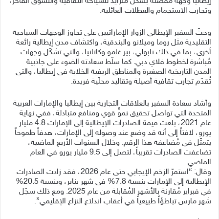
إيطاليا وجهة مُفضّلة بشكل مُتزايد للسياحة الثقافية والتسوّق الفاخر،
وتجارب الاستجمام والعطلات العائلية.
وحثّ السفير الإيطالي الزوار الإماراتيين على تجاوز الوجهات السياحية
التقليدية مثل روما وميلانو والبندقية، واكتشاف مدن إيطالية رائعة
أخرى، بما في ذلك نابولي، بير غامو وكاتانيا، والتي تشكّل وجهات
مُباشرة لخطوط فلاي دبي. كما سلّط سعادته الضوء على جاذبية
المدن التاريخية الصغيرة والمناطق الريفية الخلابة في إيطاليا، والتي
تُقدّم تجارب ثقافية أصيلة وتقاليد محلّية فريدة.
وأشاد سعادة السفير بالعلاقات التجارية بين إيطاليا والإمارات العربية
المتحدة التي تواصل تحقيق نموٍّ قوي ومنافع متبادلة، ففي نهاية
عام 2021، بلغت قيمة الصادرات الإيطالية إلى الإمارات 4.8 مليار
يورو، لافتاً إلى أنه قد وضع عند وصوله إلى الإمارات، هدفاً طموحاً
يتمثّل في مُضاعفة هذا الرقم. وخلال السنوات الأربع الماضية،
تضاعفت الصادرات تقريباً، لتصل إلى 9.5 مليار يورو في العام
الماضي.
وقال: “استمرّ الزخم الإيجابي حتى عام 2026، فقد زادت الصادرات
الإيطالية إلى الإمارات بنسبة 7.8% في شهر يناير، وبنسبة 20.5%
في فبراير مُقارنة بالأشهر المُقابلة من عام 2025. ومع ذلك سجّل
شهر مارس تباطؤاً طبيعياً في أعقاب اندلاع النزاع الإقليمي”.