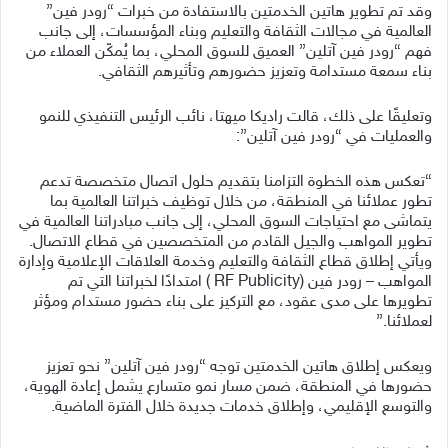
وقد تم تطوير هاتين الخدمتين بالاستفادة من خبرات “رودر فين”
العالمية في مجالات الثقافة والتعليم وبناء المؤسسات، إلى جانب
فهم “رودر فين آتلين” العميق للسوق المحلي، بما يُمكّن العملاء من
بناء سمعة مستدامة وتعزيز حضورهم وتأثيرهم الثقافي.
وتعليقًا على ذلك، قالت راديكا ميهتا، نائب الرئيس التنفيذي للنمو
والعمليات في “رودر فين آتلين”:
“تعكس هذه الخطوة التزامنا بتقديم حلول اتصال متخصصة تدعم
تطور عملائنا في المنطقة، من خلال توظيف خبراتنا العالمية بما
يتماشى مع احتياجات السوق المحلي، إلى جانب مبادراتنا العالمية في
تطوير المواهب والجيل القادم من المتخصصين في قطاع الاتصال.
ويأتي إطلاق قطاع الثقافة والتعليم وخدمة العلاقات الإعلامية وإدارة
المواهب – رودر فين (RF Publicity ) امتدادًا لخبراتنا التي تم
تطويرها على مدى عقود، مع التركيز على بناء حضور مستدام ومؤثر
لعملائنا.”
ويعكس إطلاق هاتين الخدمتين توجه “رودر فين آتلين” نحو تعزيز
حضورها في المنطقة، ضمن مسار نمو متسارع يشمل إعادة الهوية،
والتوسع الإقليمي، وإطلاق خدمات جديدة خلال الفترة الماضية.