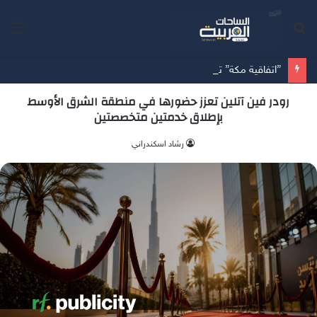
بحث
الق
عن
”اتفاقية مكة” تحالف دفاعي جديد يرسم معادلات الأمن بين الرياض وأنقرة وإسلام آباد
رودر فين آتلين تعزز حضورها في منطقة الشرق الأوسط
بإطلاق خدمتين متخصصتين
‫رشاد اسكندراني