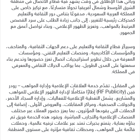
ويأتي هذا الإطلاق في وقت يشهد فيه قطاع الاتصال في منطقة
الشرق الأوسط وشمال أفريقيا تحولًا متسارعًا، مع تركيز خاص على
المملكة العربية السعودية، مدفوعًا بتنامي دور الثقافة والتعليم
كمحركات رئيسية للتغيير، إلى جانب زيادة الطلب على سرد القصص
المرتبط بالمواهب، وتعزيز الظهور الإعلامي، وبناء تواصل أعمق مع
الجمهور.
وسيركّز قطاع الثقافة والتعليم على دعم الجهات الثقافية، والمتاحف،
والمؤسسات الأكاديمية، ومنصات التعليم التقني، ومؤسسات
المعرفة من خلال تطوير استراتيجيات اتصال تعزز حضورها وتدعم بناء
سمعتها على المدى الطويل، بما يواكب الحراك الثقافي والمعرفي
في المملكة.
في المقابل، تقدّم خدمة العلاقات الإعلامية وإدارة المواهب – رودر
فين (RF Publicity) إطارًا متكاملًا لإدارة الظهور الإعلامي للمواهب
والمشاريع، يشمل التغطية الإعلامية للفعاليات، وإدارة السجاد الأحمر،
والجولات الصحفية، ومراكز المقابلات، والعروض الأولى، إضافة إلى
الحملات التي يقودها المؤثرون، بما يعزز حضور العملاء عبر مختلف
المنصات الإعلامية والتجارب المباشرة. ويقود هذه الخدمة فريق تم
بناؤه بعناية، يتمتع بخبرات تمتد عبر علامات ترفيه عالمية، وحملات
قائمة على المواهب، ومحطات ثقافية مؤثرة على مستوى المنطقة.