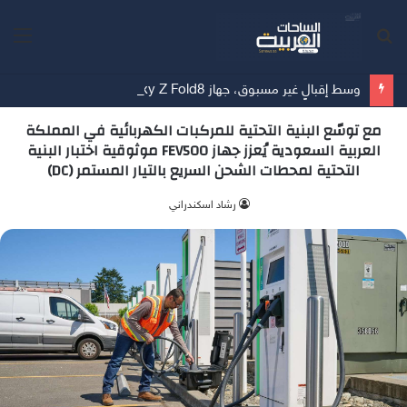
بحث
الق
عن
وسط إقبالٍ غير مسبوق، جهاز Galaxy Z Fold8 من سامسونج يحطم الأرقام القياسية للطلبات المسبقة
مع توسّع البنية التحتية للمركبات الكهربائية في المملكة
العربية السعودية يُعزز جهاز FEV500 موثوقية اختبار البنية
التحتية لمحطات الشحن السريع بالتيار المستمر (DC)
‫رشاد اسكندراني