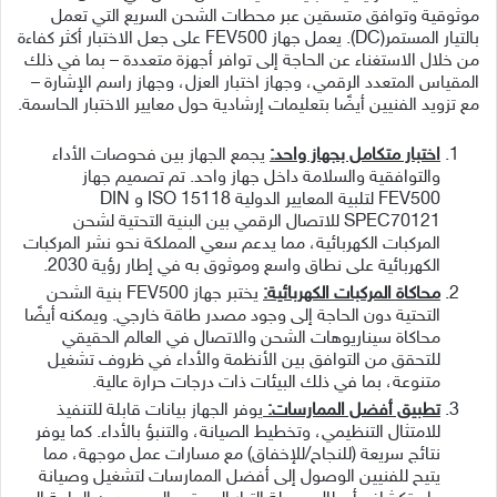
موثوقية وتوافق متسقين عبر محطات الشحن السريع التي تعمل
بالتيار المستمر(DC). يعمل جهاز FEV500 على جعل الاختبار أكثر كفاءة
من خلال الاستغناء عن الحاجة إلى توافر أجهزة متعددة – بما في ذلك
المقياس المتعدد الرقمي، وجهاز اختبار العزل، وجهاز راسم الإشارة –
مع تزويد الفنيين أيضًا بتعليمات إرشادية حول معايير الاختبار الحاسمة.
اختبار متكامل بجهاز واحد:
يجمع الجهاز بين فحوصات الأداء
والتوافقية والسلامة داخل جهاز واحد. تم تصميم جهاز
FEV500 لتلبية المعايير الدولية ISO 15118 و DIN
SPEC70121 للاتصال الرقمي بين البنية التحتية لشحن
المركبات الكهربائية، مما يدعم سعي المملكة نحو نشر المركبات
الكهربائية على نطاق واسع وموثوق به في إطار رؤية 2030.
محاكاة المركبات الكهربائية:
يختبر جهاز FEV500 بنية الشحن
التحتية دون الحاجة إلى وجود مصدر طاقة خارجي. ويمكنه أيضًا
محاكاة سيناريوهات الشحن والاتصال في العالم الحقيقي
للتحقق من التوافق بين الأنظمة والأداء في ظروف تشغيل
متنوعة، بما في ذلك البيئات ذات درجات حرارة عالية.
تطبيق أفضل الممارسات:
يوفر الجهاز بيانات قابلة للتنفيذ
للامتثال التنظيمي، وتخطيط الصيانة، والتنبؤ بالأداء. كما يوفر
نتائج سريعة (للنجاح/للإخفاق) مع مسارات عمل موجهة، مما
يتيح للفنيين الوصول إلى أفضل الممارسات لتشغيل وصيانة