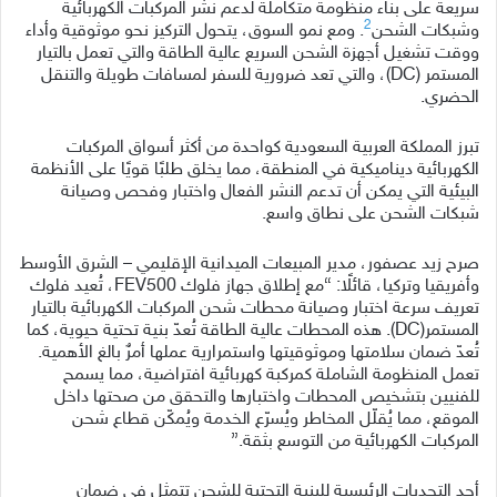
سريعة على بناء منظومة متكاملة لدعم نشر المركبات الكهربائية
2
وشبكات الشحن
. ومع نمو السوق، يتحول التركيز نحو موثوقية وأداء
ووقت تشغيل أجهزة الشحن السريع عالية الطاقة والتي تعمل بالتيار
المستمر (DC)، والتي تعد ضرورية للسفر لمسافات طويلة والتنقل
الحضري.
تبرز المملكة العربية السعودية كواحدة من أكثر أسواق المركبات
الكهربائية ديناميكية في المنطقة، مما يخلق طلبًا قويًا على الأنظمة
البيئية التي يمكن أن تدعم النشر الفعال واختبار وفحص وصيانة
شبكات الشحن على نطاق واسع.
صرح زيد عصفور، مدير المبيعات الميدانية الإقليمي – الشرق الأوسط
وأفريقيا وتركيا، قائلًا: “مع إطلاق جهاز فلوك FEV500، تُعيد فلوك
تعريف سرعة اختبار وصيانة محطات شحن المركبات الكهربائية بالتيار
المستمر(DC). هذه المحطات عالية الطاقة تُعدّ بنية تحتية حيوية، كما
تُعدّ ضمان سلامتها وموثوقيتها واستمرارية عملها أمرٌ بالغ الأهمية.
تعمل المنظومة الشاملة كمركبة كهربائية افتراضية، مما يسمح
للفنيين بتشخيص المحطات واختبارها والتحقق من صحتها داخل
الموقع، مما يُقلّل المخاطر ويُسرّع الخدمة ويُمكّن قطاع شحن
المركبات الكهربائية من التوسع بثقة.”
أحد التحديات الرئيسية للبنية التحتية للشحن تتمثل في ضمان