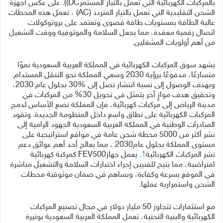
بالمركبات الكهربائية التي تعمل بالتيار المستمرDC)). على عكس أجهزة
الشحن التقليدية التي تعمل بالتيار المتردد (AC) ، تعمل هذه المحطات
عالية الطاقة بمستويات طاقة قصوى وتعتمد على بروتوكولات
اتصال رقمية معقدة، مما يجعل السلامة والموثوقية ووقت التشغيل
من أهم أولويات المشغلين.
يشهد سوق المركبات الكهربائية في المملكة العربية السعودية نموًا
متسارعًا، مدفوعًا برؤية 2030 وسعي المملكة نحو التنقل المستدام.
وبهدف الوصول إلى نسبة انتشار تصل إلى %30 بحلول عام 2030،
وتحقيق هدف موازٍ آخر يتمثل في تحويل 30% من المركبات في
مدينة الرياض إلى مركبات كهربائية، فإن المملكة تضع الأساس لدمج
المركبات الكهربائية على نطاق واسع داخل المنظومة الجديدة. وتقود
المبادرات الوطنية في المملكة العربية السعودية الجهود الرامية إلى
نشر أكثر من 5000 محطة شحن عامة في مواقع استراتيجية على
مستوى المملكة بحلول عام2030 ، مما يعالج أحد أهم عوائق دعم
نشر المركبات الكهربائية
1
. يعمل جهازFEV500 كمركبة كهربائية
افتراضية، مما يتيح للفنيين إجراء اختبارات السلامة والتشغيل مباشرة
في الموقع بسرعة وكفاءة، ويساهم في ضمان موثوقية محطات
الشحن واستمرارية عملها.
مع استثمارات تتجاوز 50 مليار دولار في مجال تصنيع المركبات
الكهربائية والبنية التحتية، تعمل المملكة العربية السعودية بوتيرة