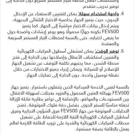
واستكشاف أعطال محطة التيار المستمر السريع دون الحاجة إلى
توفير تدريب متقدم.
واجهة استخدام سهلة:
يمكن للفنيين الاستغناء عن الإدخال
اليدوي، حيث يتميز الجهاز بخاصية الاختبار التلقائي البديهية،
ويتم إدخال بيانات الاختبار مباشرةً إلى الجهاز. كما يتميز
FEV500 بكونه جهازًا محمولًا وهو يوفر إرشادات واضحة حول
ما ينبغي اختباره، حتى بالنسبة لمحطات التيار المستمر السريعة
والمعقدة.
توفير الوقت:
يمكن لمشغلي أسطول المركبات الكهربائية
والفنيين استكشاف الأعطال وإصلاحها دون الحاجة إلى فتح
محطة الشحن، مما يجنبهم تكلفة التوقف عن تشغيل الجهاز
للإصلاح أو للصيانة. ويمكن إجراء جميع الاختبارات من خلال
نقطة توصيل واحدة، دون الحاجة إلى تفكيك الجهاز.
بالنسبة لفنيي الخدمة الميدانية الذين يتنقلون باستمرار، يتميز جهاز
FEV500 بهيكله المتين المحمول والمزود بعجلات لسهولة الانتقال
بين المستودعات والمواقع، بالإضافة إلى توافر بطارية قابلة للإزالة
تجعله مناسبًا للسفر الجوي. بفضل دقة فلوك الموثوقة، تمنح
التحليلات الموثوقة من جهاز FEV500 فرق الشؤون التجارية وفرق
أساطيل المركبات الكهربائية الثقة اللازمة للحفاظ على تشغيل
محطات المركبات الكهربائية والقدرة على تزويد الطاقة اللازمة لعالم
يعمل بالطاقة بصفة مستمرة.