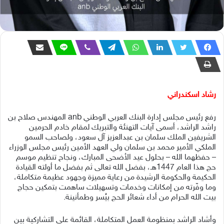
رشاد اسكندراني
رفع رئيس مجلس إدارة البنك العربي الوطني anb المهندس صلاح بن
راشد الراشد، أسمى آيات التهنئة والتبريك لمقام خادم الحرمين
الشريفين الملك سلمان بن عبدالعزيز آل سعود، ولصاحب السمو
الملكي الأمير محمد بن سلمان ولي العهد الأمين رئيس مجلس الوزراء
– حفظهما الله – بحلول عيد الأضحى المبارك، ونجاح تنظيم موسم
حج هذا العام 1447هـ، بفضل الله تعالى ثم بفضل ما أولته القيادة
الحكيمة والحكومة الرشيدة من رعاية مميزة وجهود عظيمة متكاملة،
وما وفّرته من إمكانات وخدمات وتسهيلات ساهمت بتمكين حجاج
بيت الله الحرام من أداء شعائر الحج بيُسر وطمأنينة.
وأشاد الراشد بمنظومة العمل المتكاملة، القائمة على التشاركية بين