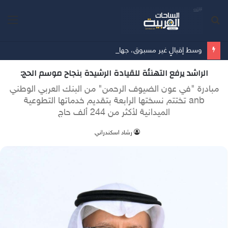
بحث
الق
عن
وسط إقبالٍ غير مسبوق، جهاز Galaxy Z Fold8 من سامسونج يحطم الأرقام القياسية للطلبات المسبقة
الراشد يرفع التهنئة للقيادة الرشيدة بنجاح موسم الحج:
مبادرة "في عون الضيوف الرحمن" من البنك العربي الوطني
anb تختتم نسختها الرابعة بتقديم خدماتها التطوعية
الميدانية لأكثر من 244 ألف حاج
‫رشاد اسكندراني