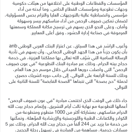
المؤسسات والقطاعات الوطنية على اختلافها من هيئات حكومية
وجهات تطوعية ومؤسسات القطاع الخاص، وما أبدته من أداء
مؤسسي وانضباطية عالية بالتوجيهات العليا والتزام بحس المسؤولية،
لضمان تمكين ضيوف الرحمن من أداء مناسكهم بيسر وسهولة
وأمان، وعلى النحو الذي يسهم في ترسيخ مكانة المملكة وسمعتها
المرموقة في صناعة إدارة الحشود، وفق أعلى المعايير.
وأعرب الراشد في هذا السياق، عن اعتزاز البنك العربي الوطني anb
بأن يكون جزءاً من هذا الجهد الوطني الجماعي، وأن يسهم في تأدية
الرسالة السامية التي شرّف الله تعالى بها مملكتنا العزيزة، في خدمة
حجاج بيته الحرام، وذلك عبر مبادرة البنك التطوعية “في عون ضيوف
الرحمن” التي واصلت دورها الميداني خلال موسم حج هذا العام،
وذلك للسنة الرابعة على التوالي، إلى جانب دوره كشريك حصري
لحملة “حج بصحة” التي تتبناها “الصحة القابضة” للسنة الثانية على
التوالي.
جاء ذلك في الوقت الذي اختتمت مبادرة “في عون ضيوف الرحمن”
أعمالها التطوعية مع نهاية ثالث أيام التشريق، وإتمام حجاج بيت الله
الحرام مناسكهم، بمشاركة أكثر من 1000 متطوع ومتطوعة من
الكوادر والكفاءات الطبية واللوجستية والإرشادية المؤهلة، وتمكّنها
من خدمة ما يزيد عن 244 ألفاً من حجاج بيت الله الحرام، وذلك عبر 5
مسارات خدمية، مساهمة من المبادرة في تسهيل رحلة الحجيج،