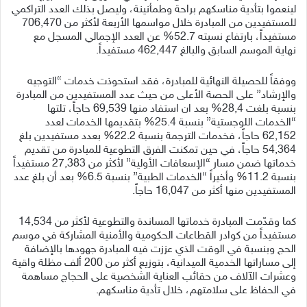
لينعموا بتأدية مناسكهم براحة وطمأنينة، وليصل بذلك العدد التراكمي
للمستفيدين من المبادرة خلال مواسمها الأربعة لأكثر من 706,470
مستفيداً، بارتفاع نسبته 52.7% عن العدد الإجمالي المسجل مع
نهاية الموسم السابق والبالغ 462,447 مستفيداً.
ووفقاً للحصيلة النهائية للمبادرة، فقد استحوذت خدمات “التوجيه
والإرشاد” على الحصة الأعلى من حيث عدد المستفيدين من المبادرة
بنسبة بلغت 28,4% بعد ان استفاد منها 69,539 حاجاً، تلتها
“الخدمات اللوجستية” بنسبة 25.4% بتقديمها الخدمات لعدد
62,152 حاجاً، فخدمات الترجمة بنسبة 22.2% بعدد مستفيدين بلغ
54,364 حاجاً، في حين تمكنت الفرق التطوعية للمبادرة من تقديم
خدماتها ضمن مسار “الإسعافات الأولية” لأكثر من 27,383 مستفيداً
بنسبة 11.2% وأخيراً “الخدمات الطبية” بنسبة 6.5% بعد أن بلغ عدد
المستفيدين منها أكثر من 16,047 حاجاً.
كما وقدّمت المبادرة خدماتها المساندة والتطوعية لأكثر من 14,534
مستفيداً من كوادر القطاعات الحكومية والأمنية المشاركة في موسم
الحج وبنسبة في الوقت الذي عززت فيه المبادرة جهودها بالإضافة
إلى مساراتها الخدمية الميدانية، بتوزيع أكثر من 200 ألف مظلة واقية
وعشرات الآلاف من حقائب العناية الشخصية على الحجاج مساهمة
في الحفاظ على سلامتهم، خلال تأدية مناسكهم.