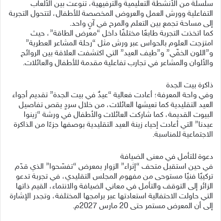
سلسلة من الأنشطة التعليمية والترفيهية، تنوعت بين الألعاب
التفاعلية وورش العمل والعروض المخصصة للأطفال، لتتحول التجربة
إلى مساحة تجمع بين التعلم والمرح في آنٍ واحد.
كما اتخذت التجربة طابعًا مختلفًا داخل “معرض الطاقة”، حيث
امتزجت العلوم بالحواس عبر ورش مثل “رحلة المشاعر العطرية”
و”اللون الخفّي” و”طيف العيد” التي اكتشفت العلاقة بين الروائح
والألوان والمشاعر في تجارب تفاعلية مقدمة للأطفال والعائلات.
ذاكرة بيت الجدة
وفي واحة المعرفة؛ أعادت فعالية “عيدٌ في بيت الجدة” تقديم أجواء
العيد التقليدية كما تعيشها العائلات، من خلال سردٍ يقص تفاصيل
البيوت القديمة، كما شاركت العائلات والأطفال في ورشة “زينوا
عيدنا” التي أعادت إحياء زينة العيد التقليدية بوصفها جزءًا من الذاكرة
الاجتماعية للمناسبة.
دعوة للتأمل في معنى الضيافة
في حين استقبل متحف “إثراء” الزوار بمعرض “تفسّحوا” الذي قدّم
تركيبًا فنيًا مستوحى من مفهوم المجلس التقليدي، في تجربة تدعو
الزائر إلى التوقف والتأمل في معاني الضيافة والانتماء، القيم ذاتها
التي حاولت الاحتفالية استعادتها عبر برامجها المختلفة، وتجدر الإشارة
إلى أن المعرض مستمر حتى 20 مارس 2027م.