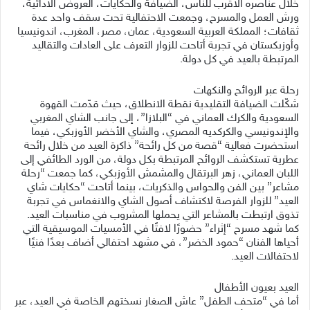
خلال عناصره الأقرب للناس، الضيافة والحكايات، العروض الأدائية،
ورش العمل والمسرح، وجمعت الاحتفالية تحت سقف واحد عدة
ثقافات؛ المملكة العربية السعودية، عمان، مصر، المغرب، اندونيسيا
وأوزبكستان في تجربة أتاحت للزوار التعرف على العادات والتقاليد
المرتبطة بالعيد في كل دولة.
رحلة عبر الروائح والنكهات
شكّلت الضيافة التقليدية نقطة الانطلاق، حيث قدّمت القهوة
السعودية والكرك العماني في “البلازا”، إلى جانب الشاي المغربي
والإندونيسي والكركديه المصري، والشاي الأخضر الأوزبكي، فيما
استحضرت فعالية “قصة من كل رائحة” ذاكرة العيد من خلال رائحة
عطرية تستكشف الروائح المرتبطة بكل دولة، من الورد الطائفي إلى
اللبان العماني، زهر البرتقال والمشمش الأوزبكي، كما جمعت “رحلة
مشاعر” بين الفن والحواس والذكريات، بينما أتاحت “حكايات شاي
العيد” للزوار الفرصة لاكتشاف أصول الشاي والانغماس في تجربة
تذوق ارتبطت بالمشاعر التي يحملها المشروب في مناسبات العيد.
كما شهد مسرح “إثراء” حضورًا لافتًا في الأمسيات الموسيقية التي
أحياها الفنان “حمود الخضر”، في مشهد احتفالي أضاف بعدًا فنيًا
لاحتفالات العيد.
العيد بعيون الأطفال
أما في “متحف الطفل” عاش الصغار نسختهم الخاصة في العيد، عبر