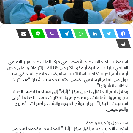
استقطبت احتفالات عيد الأضحى في مركز الملك عبدالعزيز الثقافي
العالمي (إثراء) – مبادرة أرامكو- أكثر من 85 ألف زائر عاشوا على مدى
أربعة أيام تجربة ثقافية استثنائية، استعرضت ملامح العيد في ست
دول من العالم الإسلامي، ضمن احتفالية حملت شعار: “عيد إثراء:
لحظات نتشاركها”.
وخلال أيام الاحتفال، تحول مركز “إثراء” إلى مساحة نابضة بالحياة
تتجاور فيها الثقافات، وتتقاطع فيها الحكايات فمنذ اللحظة الأولى
استقبلت “البلازا” الزوار بروائح القهوة والشاي وأصوات الأهازيج
والموسيقى.
ست دول وتجربة واحدة
امتدت التجارب عبر مرافق مركز “إثراء” المختلفة، مقدمة العيد من