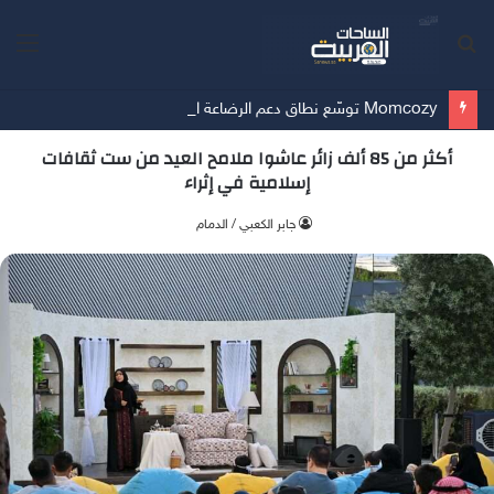
بحث
الق
عن
Momcozy توسّع نطاق دعم الرضاعة الطبيعية في الشرق الأوسط
أكثر من 85 ألف زائر عاشوا ملامح العيد من ست ثقافات
إسلامية في إثراء
جابر الكعبي / الدمام