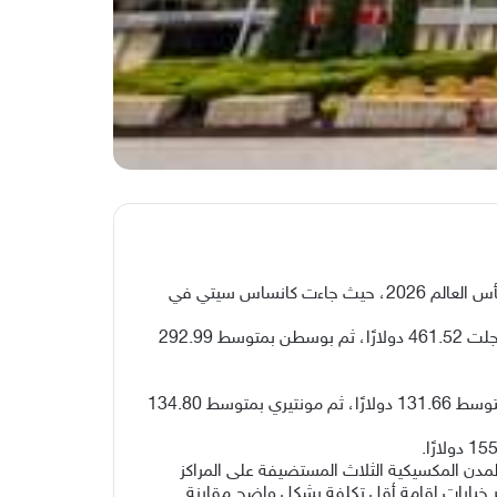
كشفت دراسة أجرتها شركة «رستيك باثوايز» عن تفاوت كبير في أسعار الإقامة عبر منصة تأجير المنازل في المدن المستضيفة لكأس العالم 2026، حيث جاءت كانساس سيتي في
وأظهرت الدراسة أن متوسط تكلفة الليلة الواحدة في كانساس سيتي يبلغ 539.95 دولارًا، متقدمة على فانكوفر الكندية التي سجلت 461.52 دولارًا، ثم بوسطن بمتوسط 292.99
وفي المقابل، جاءت غوادالاخارا كأرخص مدينة مستضيفة للبطولة بمتوسط 89.06 دولارًا لليلة الواحدة، تلتها مكسيكو سيتي بمتوسط 131.66 دولارًا، ثم مونتيري بمتوسط 134.80
ة 228.21 دولارًا لليلة الواحدة، بينما استحوذت المدن المكسيكية الثلاث المستضيفة على المراكز
فر خيارات إقامة أقل تكلفة بشكل واضح مقارنة