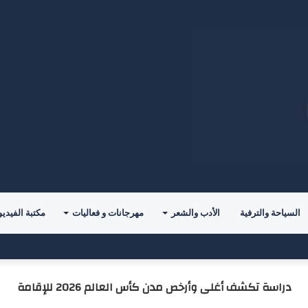
السياحة والترفية
الأدب والشعر
مهرجانات و فعاليات
مكتبة الفيديو
معرض”السعودية تصنع المستقبل” فرصة استثمارية للشركات الناشئة في قطاعات الذكاء الاصطناعي وربطها بالشركات العالمية
دراسة تكشف أغلى وأرخص مدن كأس العالم 2026 للإقامة