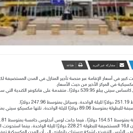
مشاركة عبر البريد
طباعة
مكسيكية في المركز الأخير من حيث الأسعار.
ًا.
بمتوسط 155.81 دولارًا.
ووفقًا للدراسة، يبلغ متوسط تكلفة الإقامة في المدن الـ16 المستضيفة للبطول
وي، الرئيس التنفيذي لشركة «رستيك باثوايز»، إلى أن المدن المكسيكية تو