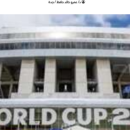
د/ عمرو خالد حافظ / جدة