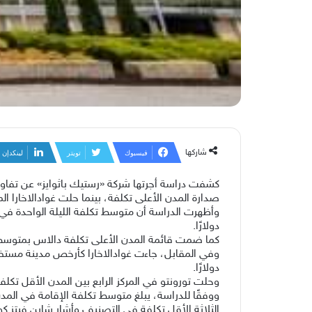
شاركها
فيسبوك
تويتر
لينكدإن
صدارة المدن الأعلى تكلفة، بينما حلت غوادالاخارا ال
دولارًا.
كما ضمت قائمة المدن الأعلى تكلفة دالاس بمتوسط 251.19 دولارًا لليلة الواحدة، وسياتل بمتوسط 247.96 دولار
دولارًا.
وحلت تورونتو في المركز الرابع بين المدن الأقل تكلفة بمتوسط 154.51 دولارًا، فيما جاءت لوس أنجلوس خامسة 
الثلاثة الأقل تكلفة في التصنيف.وأشار شاين فيتز ك