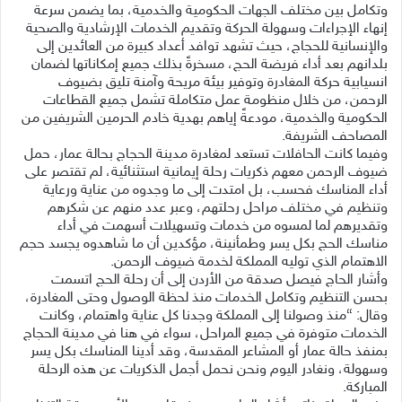
وتكامل بين مختلف الجهات الحكومية والخدمية، بما يضمن سرعة
إنهاء الإجراءات وسهولة الحركة وتقديم الخدمات الإرشادية والصحية
والإنسانية للحجاج، حيث تشهد توافد أعداد كبيرة من العائدين إلى
بلدانهم بعد أداء فريضة الحج، مسخرةً بذلك جميع إمكاناتها لضمان
انسيابية حركة المغادرة وتوفير بيئة مريحة وآمنة تليق بضيوف
الرحمن، من خلال منظومة عمل متكاملة تشمل جميع القطاعات
الحكومية والخدمية، مودعةً إياهم بهدية خادم الحرمين الشريفين من
المصاحف الشريفة.
وفيما كانت الحافلات تستعد لمغادرة مدينة الحجاج بحالة عمار، حمل
ضيوف الرحمن معهم ذكريات رحلة إيمانية استثنائية، لم تقتصر على
أداء المناسك فحسب، بل امتدت إلى ما وجدوه من عناية ورعاية
وتنظيم في مختلف مراحل رحلتهم، وعبر عدد منهم عن شكرهم
وتقديرهم لما لمسوه من خدمات وتسهيلات أسهمت في أداء
مناسك الحج بكل يسر وطمأنينة، مؤكدين أن ما شاهدوه يجسد حجم
الاهتمام الذي توليه المملكة لخدمة ضيوف الرحمن.
وأشار الحاج فيصل صدقة من الأردن إلى أن رحلة الحج اتسمت
بحسن التنظيم وتكامل الخدمات منذ لحظة الوصول وحتى المغادرة،
وقال: “منذ وصولنا إلى المملكة وجدنا كل عناية واهتمام، وكانت
الخدمات متوفرة في جميع المراحل، سواء في هنا في مدينة الحجاج
بمنفذ حالة عمار أو المشاعر المقدسة، وقد أدينا المناسك بكل يسر
وسهولة، ونغادر اليوم ونحن نحمل أجمل الذكريات عن هذه الرحلة
المباركة.