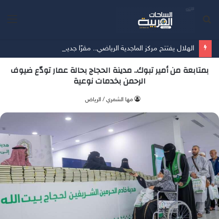
بحث
الق
عن
الهلال يفتتح مركز الماجدية الرياضي.. مقرًا جديدًا للفريق الأول
بمتابعة من أمير تبوك.. مدينة الحجاج بحالة عمار تودّع ضيوف
الرحمن بخدمات نوعية
‫مها الشمري / الرياض