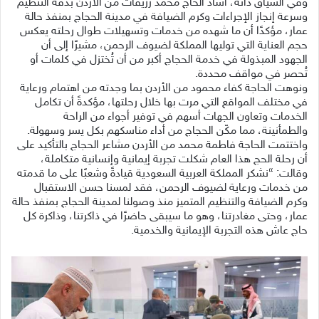
وفي السياق ذاته، أشاد الحاج محمد زريقات من الأردن بدقة التنظيم
وسرعة إنجاز الإجراءات وكرم الضيافة في مدينة الحجاج بمنفذ حالة
عمار، مؤكدًا أن ما شهده من خدمات وتسهيلات طوال رحلته يعكس
حجم العناية التي توليها المملكة لضيوف الرحمن، مشيرًا إلى أن
الجهود المبذولة في خدمة الحجاج أكبر من أن تُختزل في كلمات أو
تُحصر في مواقف محددة.
ونوهت الحاجة كفاء محمود من الأردن بما وجدته من اهتمام ورعاية
في مختلف المواقع التي مرت بها خلال رحلتها، مؤكدةً أن تكامل
الخدمات وتعاون الجهات أسهم في توفير أجواء من الراحة
والطمأنينة، مما مكّن الحجاج من أداء مناسكهم بكل يسر وسهولة.
واختتمت الحاجة فاطمة محمد من الأردن مشاعر الحجاج بالتأكيد على
أن رحلة الحج هذا العام شكلت تجربة إيمانية وإنسانية متكاملة،
وقالت: “نشكر المملكة العربية السعودية قيادةً وشعبًا على ما قدمته
من خدمات ورعاية لضيوف الرحمن، فقد لمسنا حسن الاستقبال
وكرم الضيافة والتنظيم المتميز منذ وصولنا لمدينة الحجاج بمنفذ حالة
عمار، وحتى مغادرتنا، وهو ما سيبقى حاضرًا في ذاكرتنا، وذاكرة كل
حاج عاش هذه التجربة الإيمانية والخدمية.