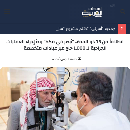
بحث
الق
عن
جمعية "أسرتي" تختتم مشروع "سنة أولى وثانية زواج" مستهدفةً 953 مستفيداً في المدينة المنورة
انطلاقاً من 13 ذو الحجة.. “أبصر في مكة” يبدأ إجراء العمليات
الجراحية لـ 1,000 حاج عبر عيادات متخصصة
‫حصة الروقي / جدة