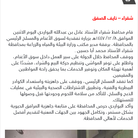
شقراء – نايف الصفق
قام محافظ شقراء الأستاذ عادل بن عبدالله البواردي اليوم الاثنين
الموافق ٨/ ١٢/ ١٤٤٧هـ بزيارة تفقدية لسوق الأغنام والمسلخ الرئيسي
بالمحافظة، برفقة مدير مكتب وزارة البيئة والمياه والزراعة بمحافظة
شقراء الأستاذ محمد أبا حسين .
ووقف المحافظ خلال الجولة على سير العمل داخل سوق الأغنام،
واطلع على توفر المواشي وتنظيم حركة البيع والشراء، مشددًا على
أهمية تهيئة المكان وتوفير الخدمات بما يحقق راحة المواطنين
والمقيمين.
كما تفقد المسلخ الرئيسي، ووقف على جاهزيته واستعداد الكوادر
البيطرية والفنية، وتطبيق الاشتراطات الصحية والبيئية في عمليات
الذبح والسلخ، للتأكد من سلامة اللحوم وجودتها قبل وصولها
للمستهلك.
وأكد البواردي حرص المحافظة على متابعة جاهزية المرافق الحيوية
بشكل مستمر، وتكامل الجهود بين الجهات المعنية لتقديم أفضل
الخدمات لأهالي المحافظة.