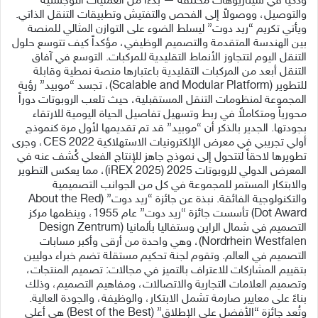
وذكياً في سيناريوهات مختلفة — بدءاً من العمليات اللوجستية
والتوصيل، ووصولاً إلى الفحص والتفتيش وتطبيقات التنقل الذاتي.
ويأتي تكريم “ريد دوت” ليسلط الضوء على التوازن المثالي للمنصة
بين الهندسة المتقدمة والتصميم الوظيفي، مؤكداً كيف تتوسع حلول
التنقل اليوم لتتجاوز الأنماط التقليدية للمركبات. التوسع في آفاق
التنقل أبعد من المركبات التقليدية باعتبارها منصة نمطية وقابلة
للتطوير (Scalable and Modular Platform)، تجسد “موبيد” رؤية
المجموعة لمنظومات التنقل المستقبلية، حيث تلعب الروبوتات دوراً
محورياً ومتكاملاً في ربط وتسهيل تفاصيل الحياة اليومية للارتقاء
بجودتها. الجدير بالذكر أن “موبيد” قد تم تقديمها لأول مرة كنموذج
أولي تجريبي في معرض الإلكترونيات الاستهلاكية CES 2022، وجرى
تطويرها لاحقاً لتتحول إلى نموذج جاهز للإنتاج الفعلي كُشف عنه في
المعرض الدولي للروبوتات 2025 (iREX 2025)، مما يعكس التطوير
والابتكار المستمر للمجموعة في كل من الجوانب التصميمية
والتكنولوجية الفائقة. نبذة عن جائزة “ريد دوت” (About the Red
Dot Award) تأسست جائزة “ريد دوت” عام 1955، وينظمها مركز
التصميم في شمال الراين وستفاليا بألمانيا (Design Zentrum
Nordrhein Westfalen)، وهي واحدة من أرقى وأكبر مسابات
التصميم في العالم. وتقوم لجنة تحكيم مستقلة تضم خبراء دوليين
بتقييم المشاركات للاعتراف بالتميز في مجالات: تصميم المنتجات،
وتصميم العلامات التجارية والاتصالات، ومفاهيم التصميم، وذلك
بناءً على معايير صارمة تشمل الابتكار، والوظيفة، والجودة العالية.
وتُعد جائزة “الأفضل على الإطلاق” (Best of the Best) هي أعلى