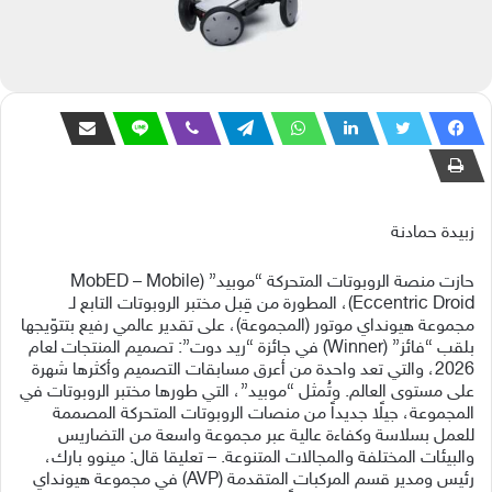
زبيدة حمادنة
حازت منصة الروبوتات المتحركة “موبيد” (MobED – Mobile
Eccentric Droid)، المطورة من قِبل مختبر الروبوتات التابع لـ
مجموعة هيونداي موتور (المجموعة)، على تقدير عالمي رفيع بتتوّيجها
بلقب “فائز” (Winner) في جائزة “ريد دوت”: تصميم المنتجات لعام
2026، والتي تعد واحدة من أعرق مسابقات التصميم وأكثرها شهرة
على مستوى العالم. وتُمثل “موبيد”، التي طورها مختبر الروبوتات في
المجموعة، جيلًا جديداً من منصات الروبوتات المتحركة المصممة
للعمل بسلاسة وكفاءة عالية عبر مجموعة واسعة من التضاريس
والبيئات المختلفة والمجالات المتنوعة. – تعليقا قال: مينوو بارك،
رئيس ومدير قسم المركبات المتقدمة (AVP) في مجموعة هيونداي