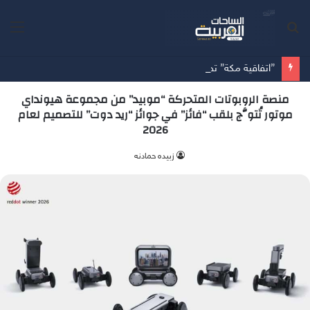
بحث
الق
عن
”اتفاقية مكة” تحالف دفاعي جديد يرسم معادلات الأمن بين الرياض وأنقرة وإسلام آباد
منصة الروبوتات المتحركة “موبيد” من مجموعة هيونداي
موتور تُتوَّج بلقب “فائز” في جوائز “ريد دوت” للتصميم لعام
2026
زبيده حمادنه