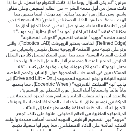
موتور: “لم يكن السؤال يوماً ما إذا كانت التكنولوجيا تعمل، بل ما إذا
كانت تعمل من أجل خدمة البشر — في العالم الحقيقي وعلى نطاق
واسع. ومن خلال فوز ’موبيد‘ بجائزة ’ريد دوت‘، أثبتنا تحقيق هذا
الهدف بدقة. هذا هو ’الذكاء الاصطناعي المادي‘ (Physical AI) في
أبهى تطبيقاته العملية، وسنواصل المضي قدماً لتجاوز آفاق ما
يمكننا تحقيقه.” لماذا تم اختيار “موبيد” كفائز بجائزة “ريد دوت”؟
تجسد منصة “موبيد” فلسفة التصميم “الحواف المصقولة”
(Refined Edge) الخاصة بمختبر الروبوتات (Robotics LAB)، والتي
تركز على كيفية دمج الأنظمة الروبوتية بشكل طبيعي وانسيابي في
البيئات البشرية اليومية. يمتد هذا النهج المبتكر ليشمل كلاً من الهيكل
الخارجي المتميز للمنصة وتصميم آليات التفاعل الخاصة بها، مما
يجعل الروبوتات تبدو أكثر مرونة، وقرباً، وقدرة على كسب ثقة
المستخدمين في المساحات المتمحورة حول الإنسان. وتدمج المنصة
تقنية القيادة والرفع الحصرية للمجموعة (Drive and Lift – DnL) إلى
جانب آلية “العجلات اللامركزية” (Eccentric Wheel)، مما يمنحها
ثباتاً فائقاً واستثنائياً أثناء التنقل فوق الأسطح غير المستوية،
والمنحدرات، والمرتفعات الحادة. وتساهم هذه القدرة المتقدمة على
الحركة في توسيع نطاق الاستخدامات المحتملة للمنصات الروبوتية،
لتتجاوز البيئات الداخلية المغلقة والمسيطر عليها إلى البيئات
الديناميكية المتغيرة في العالم الحقيقي. علاوة على ذلك، تجمع
“موبيد” بين التصميم الوظيفي الموجه لخدمة أهداف محددة وأنظمة
التحكم القائمة على الذكاء الاصطناعي، مما يتيح لها تشغيلاً تكيفياً