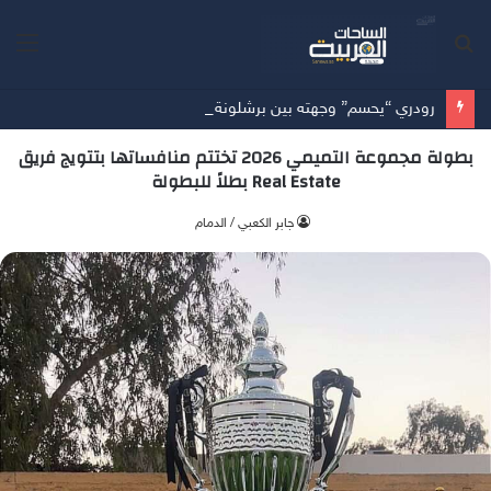
بحث
الق
عن
رودري “يحسم” وجهته بين برشلونة وريال مدريد
بطولة مجموعة التميمي 2026 تختتم منافساتها بتتويج فريق
Real Estate بطلاً للبطولة
جابر الكعبي / الدمام