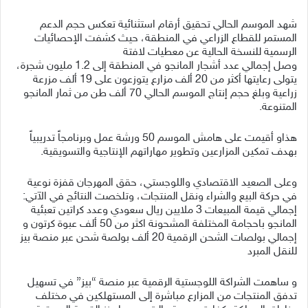
شهد الموسم الحالي تحقيق أرقام استثنائية تعكس حجم الدعم
المستمر للقطاع الزراعي في المنطقة، حيث كشفت الإحصائيات
الرسمية للنسخة الحالية عن معطيات لافتة
وصل إجمالي عدد أشجار المانجو في المنطقة إلى 1.2 مليون شجرة،
يتولى رعايتها أكثر من 20 ألف مزارع يتوزعون على 19 ألف مزرعة
زراعية وبلغ حجم إنتاج الموسم الحالي 70 ألف طن من ثمار المانجو
المتنوعة.
هذاو أقيمت على هامش الموسم 50 ورشة عمل وبرنامجاً تدريبياً
بهدف تمكين المزارعين وتطوير مهاراتهم الإنتاجية والتسويقية.
وعلى الصعيد الاقتصادي واللوجستي، حقق المهرجان قفزة نوعية
في حركة البيع والشراء ونقل المنتجات، وتلخصت النتائج في الآتي:
إجمالي قيمة المبيعات 3 ملايين ريال سعودي وعدد كراتين تعبئية
المانجو باحجامة المختلفة المشحونة اكثر من 50 ألف عبوة كرتون و
إجمالي بولصات الشحن الرقمية 20 ألف بولصة شحن عبر منصة بيز
للنقل المبرد
و ساهمت الشراكة اللوجستية الرقمية عبر منصة “بيز” في تسهيل
تدفق المنتجات من المزارع مباشرة إلى المستهلكين في مختلف