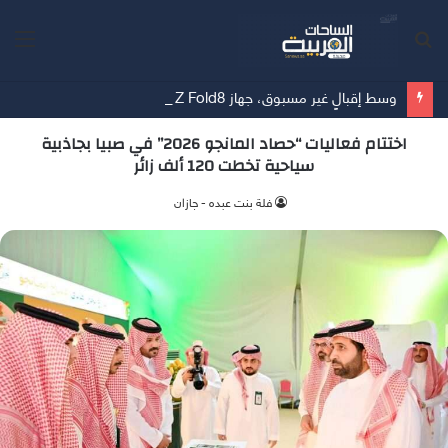
بحث
الق
عن
وسط إقبالٍ غير مسبوق، جهاز Galaxy Z Fold8 من سامسونج يحطم الأرقام القياسية للطلبات المسبقة
اختتام فعاليات “حصاد المانجو 2026” في صبيا بجاذبية
سياحية تخطت 120 ألف زائر
فلة بنت عبده - جازان