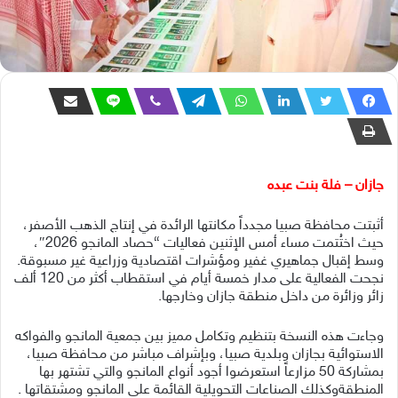
جازان – فلة بنت عبده
أثبتت محافظة صبيا مجدداً مكانتها الرائدة في إنتاج الذهب الأصفر،
حيث اختُتمت مساء أمس الإثنين فعاليات “حصاد المانجو 2026″،
وسط إقبال جماهيري غفير ومؤشرات اقتصادية وزراعية غير مسبوقة.
نجحت الفعالية على مدار خمسة أيام في استقطاب أكثر من 120 ألف
زائر وزائرة من داخل منطقة جازان وخارجها.
وجاءت هذه النسخة بتنظيم وتكامل مميز بين جمعية المانجو والفواكه
الاستوائية بجازان وبلدية صبيا، وبإشراف مباشر من محافظة صبيا،
بمشاركة 50 مزارعاً استعرضوا أجود أنواع المانجو والتي تشتهر بها
المنطقةوكذلك الصناعات التحويلية القائمة على المانجو ومشتقاتها .