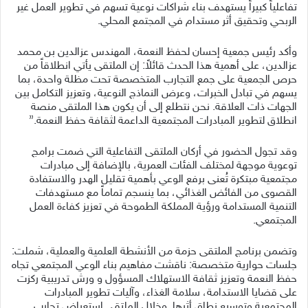
تفاعلياً كبيراً يستهدف بناء شراكات نوعية تسهم في تطوير العمل غير
الربحي وتحقيق أثر مستدام في المجتمع المحلي.
وأكد رئيس جمعية إحسان لحفظ النعمة، المهندس عزالدين بن محمد
عزالدين، على أهمية هذا الحدث قائلاً: إن الملتقى يأتي انطلاقاً من
حرص الجمعية على جمع التجارب المتخصصة تحت مظلة واحدة، بما
يسهم في تبادل الخبرات، وعرض النماذج النوعية، وتعزيز التكامل بين
الجهات ذات العلاقة. نحن نتطلع إلى أن يكون هذا الملتقى منصة
انطلاق لتطوير المبادرات المجتمعية الداعمة لثقافة حفظ النعمة.”
وقد تجول الحضور في أركان الملتقى التفاعلية التي ضمت برامج
توعوية موجهة لمختلف الفئات العمرية، بالإضافة إلى مبادرات
مجتمعية مبتكرة تُعنى برفع الوعي بأهمية تقليل الهدر والاستفادة
القصوى من الفائض الغذائي، بما ينسجم تماماً مع مستهدفات
التنمية المستدامة ورؤية المملكة الطموحة في تعزيز كفاءة العمل
المجتمعي.
وتضمن برنامج الملتقى حزمة من الأنشطة العلمية والعملية، شملت:
جلسات حوارية متخصصة: ناقشت مفاهيم بناء الوعي المجتمعي تجاه
حفظ النعمة وتعزيز ثقافة الاستهلاك المسؤول و ورش تدريبية ركزت
على قضايا الاستدامة، سلامة الغذاء، وآليات تطوير المبادرات
المجتمعية وتوسيع نطاق أثرها. وخلال الملتقى استعراض تجارب