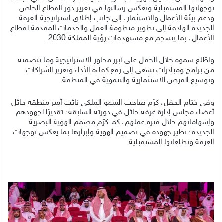
توجهاتها المستقبلية وتعكس رسالتها في تعزيز دور القطاع الخاص
ودعم بيئة الأعمال والاستثمار، إلى جانب إطلاق استراتيجية الغرفة
الجديدة الهادفة إلى تطوير منظومة العمل والخدمات المقدمة لقطاع
الأعمال، بما ينسجم مع مستهدفات رؤية المملكة 2030.
واطّلع سموه خلال الحفل على أبرز محاور الاستراتيجية وما تتضمنه
من برامج ومبادرات تسعى إلى رفع كفاءة الأداء وتعزيز الشراكات
وتوسيع الفرص الاستثمارية والتنموية في المنطقة.
وفي ختام الحفل، كرّم صاحب السمو الملكي نائب أمير منطقة حائل
أعضاء مجلس إدارة غرفة حائل في دورته السابقة؛ تقديرًا لجهودهم
وإسهاماتهم خلال فترة عملهم، كما كرّم مصمم الهوية البصرية
الجديدة؛ نظير جهوده في تصميم الهوية وإبرازها بما يعكس توجهات
الغرفة وتطلعاتها المستقبلية.