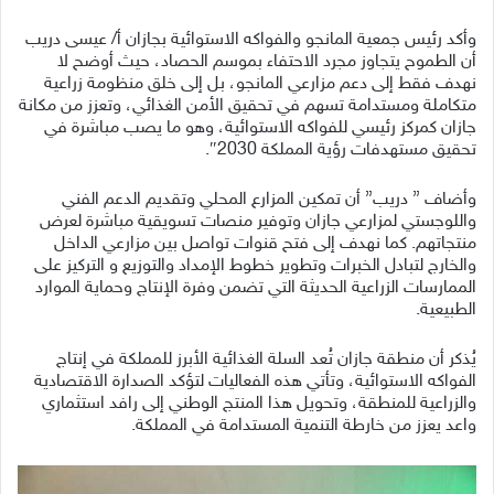
وأكد رئيس جمعية المانجو والفواكه الاستوائية بجازان أ/ عيسى دريب
أن الطموح يتجاوز مجرد الاحتفاء بموسم الحصاد، حيث أوضح لا
نهدف فقط إلى دعم مزارعي المانجو، بل إلى خلق منظومة زراعية
متكاملة ومستدامة تسهم في تحقيق الأمن الغذائي، وتعزز من مكانة
جازان كمركز رئيسي للفواكه الاستوائية، وهو ما يصب مباشرة في
تحقيق مستهدفات رؤية المملكة 2030″.
وأضاف ” دريب” أن تمكين المزارع المحلي وتقديم الدعم الفني
واللوجستي لمزارعي جازان وتوفير منصات تسويقية مباشرة لعرض
منتجاتهم. كما نهدف إلى فتح قنوات تواصل بين مزارعي الداخل
والخارج لتبادل الخبرات وتطوير خطوط الإمداد والتوزيع و التركيز على
الممارسات الزراعية الحديثة التي تضمن وفرة الإنتاج وحماية الموارد
الطبيعية.
يُذكر أن منطقة جازان تُعد السلة الغذائية الأبرز للمملكة في إنتاج
الفواكه الاستوائية، وتأتي هذه الفعاليات لتؤكد الصدارة الاقتصادية
والزراعية للمنطقة، وتحويل هذا المنتج الوطني إلى رافد استثماري
واعد يعزز من خارطة التنمية المستدامة في المملكة.