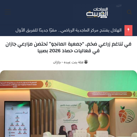
بحث
الق
عن
الهلال يفتتح مركز الماجدية الرياضي.. مقرًا جديدًا للفريق الأول
في تناغم زراعي ضخم.. “جمعية المانجو” تحتضن مزارعي جازان
في فعاليات حصاد 2026 بصبيا
فلة بنت عبده - جازان