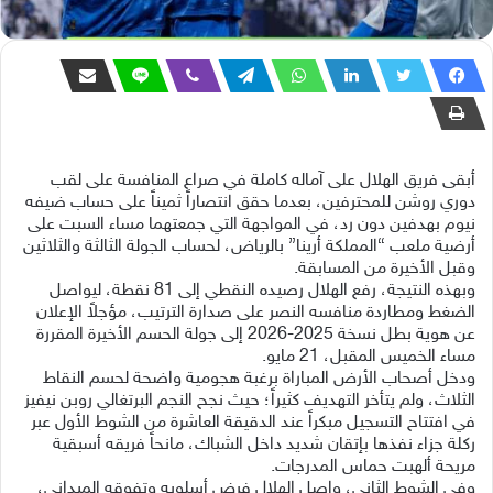
أبقى فريق الهلال على آماله كاملة في صراع المنافسة على لقب
دوري روشن للمحترفين، بعدما حقق انتصاراً ثميناً على حساب ضيفه
نيوم بهدفين دون رد، في المواجهة التي جمعتهما مساء السبت على
أرضية ملعب “المملكة أرينا” بالرياض، لحساب الجولة الثالثة والثلاثين
وقبل الأخيرة من المسابقة.
وبهذه النتيجة، رفع الهلال رصيده النقطي إلى 81 نقطة، ليواصل
الضغط ومطاردة منافسه النصر على صدارة الترتيب، مؤجلاً الإعلان
عن هوية بطل نسخة 2025-2026 إلى جولة الحسم الأخيرة المقررة
مساء الخميس المقبل، 21 مايو.
ودخل أصحاب الأرض المباراة برغبة هجومية واضحة لحسم النقاط
الثلاث، ولم يتأخر التهديف كثيراً؛ حيث نجح النجم البرتغالي روبن نيفيز
في افتتاح التسجيل مبكراً عند الدقيقة العاشرة من الشوط الأول عبر
ركلة جزاء نفذها بإتقان شديد داخل الشباك، مانحاً فريقه أسبقية
مريحة ألهبت حماس المدرجات.
وفي الشوط الثاني، واصل الهلال فرض أسلوبه وتفوقه الميداني،