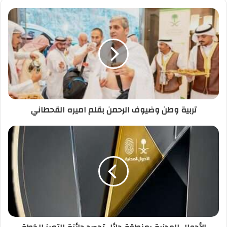
تربية وطن وضيوف الرحمن بقلم اميره القحطاني