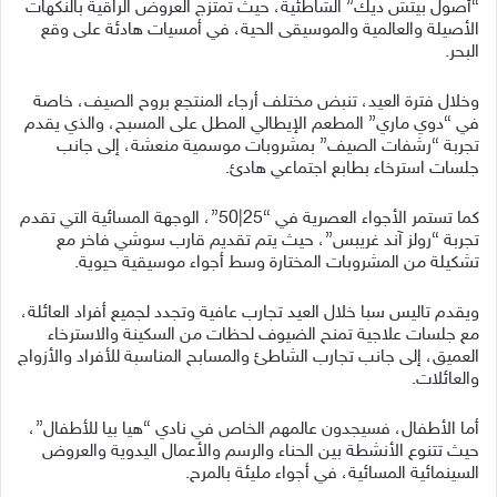
“أصول بيتش ديك” الشاطئية، حيث تمتزج العروض الراقية بالنكهات
الأصيلة والعالمية والموسيقى الحية، في أمسيات هادئة على وقع
البحر.
وخلال فترة العيد، تنبض مختلف أرجاء المنتجع بروح الصيف، خاصة
في “دوي ماري” المطعم الإيطالي المطل على المسبح، والذي يقدم
تجربة “رشفات الصيف” بمشروبات موسمية منعشة، إلى جانب
جلسات استرخاء بطابع اجتماعي هادئ.
كما تستمر الأجواء العصرية في “25|50”، الوجهة المسائية التي تقدم
تجربة “رولز آند غريبس”، حيث يتم تقديم قارب سوشي فاخر مع
تشكيلة من المشروبات المختارة وسط أجواء موسيقية حيوية.
ويقدم تاليس سبا خلال العيد تجارب عافية وتجدد لجميع أفراد العائلة،
مع جلسات علاجية تمنح الضيوف لحظات من السكينة والاسترخاء
العميق، إلى جانب تجارب الشاطئ والمسابح المناسبة للأفراد والأزواج
والعائلات.
أما الأطفال، فسيجدون عالمهم الخاص في نادي “هيا بيا للأطفال”،
حيث تتنوع الأنشطة بين الحناء والرسم والأعمال اليدوية والعروض
السينمائية المسائية، في أجواء مليئة بالمرح.