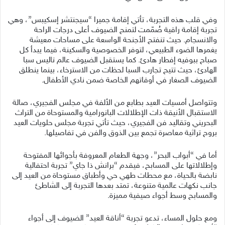
وفي قلب هذه التجربة، تأتي إقامة جميرا “سيجنتشر إسكيبس”، وهي
تجربة إقامة راقية صُمّمت لتمنح الضيوف أعلى درجات الراحة
والانسجام. حيث تنفتح الأجنحة الواسعة على مساحات معيشة
يغمرها الضوء الطبيعي، لتوفر الخصوصية والسكينة، فيما يبدأ كل
صباح ببوفيه إفطار هادئ. كما يستقبل الضيوف عالم تاليس سبا
الهادئ، حيث تتيح تجارب السبا لحظات من الاسترخاء، بينما ينطلق
الضيوف الصغار في أوقاتهم الخاصة ضمن نادي الأطفال.
وتتواصل أمسيات العيد بطابع من الألفة في مجلس الفجيري، صالة
الاستقبال الأنيقة ذات الإطلالات البانورامية والمستوحاة من التراث
البحريني وتقاليد فن الفجيري، حيث تأتي تجربة مجلس حلويات العيد
بروح تراثية معاصرة تجمع بين الذوق والفن في تفاصيلها.
أما في “أبواب البحر”، وجهة الطعام المعروفة بأجوائها المفتوحة
وإطلالاتها على المسابح، فيقدم “برانش ذا جاي” تجربة احتفالية
نابضة بالحياة، مع محطات طهي حي وأطباق مستوحاة من العيد إلى
جانب نكهات عالمية متنوعة، تمتد بعدها التجربة إلى الشاطئ
والمسابح وسط أجواء صيفية مميزة.
ومع حلول المساء، تدعو تجربة “أناقة العيد” الضيوف إلى أجواء