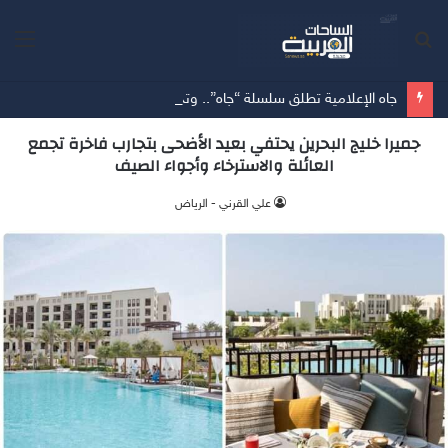
بحث
الق
عن
جاه الإعلامية تطلق سلسلة “جاه”.. وتدشن أول مواسمها بـ”جاه العقار” بالشراكة مع شركة MBCللحلول الإعلانية (MMS)
جميرا خليج البحرين يحتفي بعيد الأضحى بتجارب فاخرة تجمع
العائلة والاسترخاء وأجواء الصيف
علي القرني - الرياض