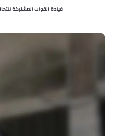
قيادة القوات المشتركة للتحالف: توقيع اتفاق إطلاق سراح 1750 أس