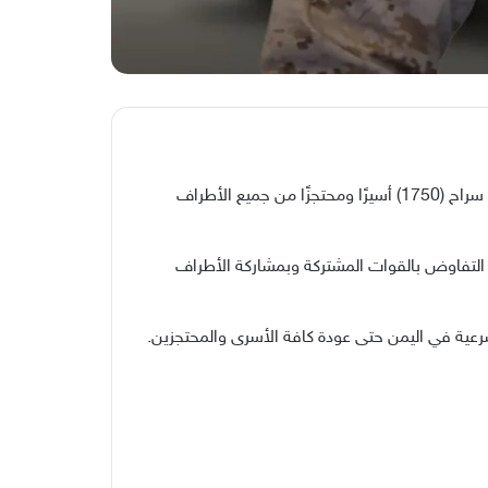
صرّح المتحدث الرسمي باسم قوات التحالف “تحالف دعم الشرعية في اليمن” اللواء الركن تركي المالكي، عن توقيع اتفاق إطلاق سراح (1750) أسيرًا ومحتجزًا من جميع الأطراف
2026م) بالعاصمة الأردنية (عمّان) وبحضور لجنة التفاوض بالقوات المشتركة وبمشاركة الأطراف
رعية في اليمن حتى عودة كافة الأسرى والمحتجزين.