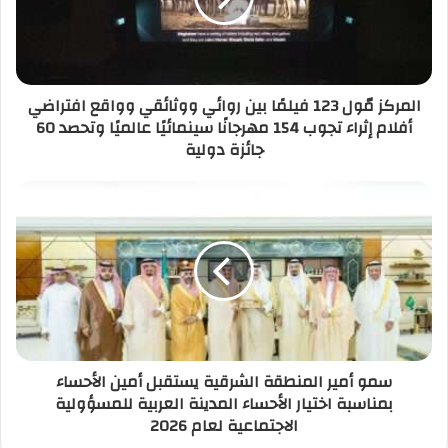
المركز مّول 123 فيلمًا بين روائي ووثائقي وواقع افتراضي
أفلام إثراء تجوب 154 مهرجانًا سينمائيًا عالميًا وتحصد 60
جائزة دولية
سمو أمير المنطقة الشرقية يستقبل أمين الأحساء
بمناسبة اختيار الأحساء المدينة العربية للمسؤولية
الاجتماعية لعام 2026