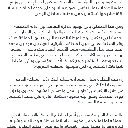
النوعية وتعزيز دور المؤسسات البحثية وتمكين القطاع الخاص ورفع
كفاءة الخدمات بما ينعكس بصورة مباشرة على جودة الحياة والتنمية
الاقتصادية والاستثمارية في مختلف مناطق الوطن.
ومن هذا المنطلق يأتي توقيع مذكرة التفاهم بين أمانة المنطقة
الشرقية ومؤسسة مكاتفة للبحوث والدراسات كإحدى الخطوات
المهمة التي تعكس روح المرحلة الجديدة التي تعيشها المملكة حيث
وقع المذكرة معالي أمين المنطقة الشرقية المهندس فهد بن محمد
الجبير فيما مثّل المؤسسة سمو الأميرة العنود بنت ناصر آل سعود
بهدف تعزيز الشراكات وتمكين القطاع الخاص في تطوير الخدمات
البلدية ودعم الاستثمار ورفع كفاءة الأداء المؤسسي ويأتي امتداداً
للنجاحات الاستثمارية التي تعيشها المنطقة الشرقية.
إن هذه الخطوة تمثل استمرارية عملية لفكر رؤية المملكة العربية
السعودية 2030 التي يتابع تنفيذها سمو ولي العهد بصورة مباشرة
من خلال التركيز على تطوير المدن وتحسين المشهد الحضري وتعزيز
جودة الخدمات وخلق بيئة تنموية متكاملة قادرة على جذب الاستثمار
وتحقيق التنمية المستدامة.
فالمنطقة الشرقية تعد من أهم المناطق الحيوية والاقتصادية في
المملكة لما تمتلكه من مقومات استثمارية جاذبة وصناعية وبشرية
كبيرة وهو ما جعلها تحظى باهتمام واسع ضمن خطط التطوير الوطني