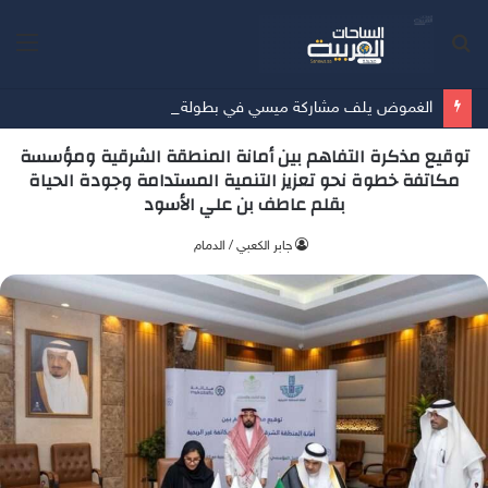
بحث
الق
عن
الغموض يلف مشاركة ميسي في بطولة كوبا أمريكا
توقيع مذكرة التفاهم بين أمانة المنطقة الشرقية ومؤسسة
مكاتفة خطوة نحو تعزيز التنمية المستدامة وجودة الحياة
بقلم عاطف بن علي الأسود
جابر الكعبي / الدمام