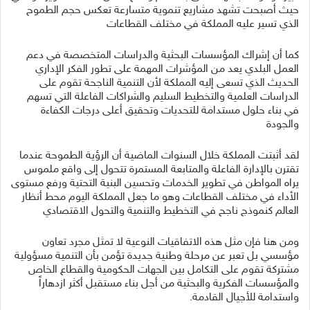
حيث أصبحت تشهد مشاريع تنموية متسارعة تعكس حجم الطموح
الذي تسير عليه المملكة في مختلف القطاعات
كما أن إشراك المؤسسات البحثية والدراسات المتخصصة في دعم
العمل البلدي يعد من المؤشرات المهمة على تطور الفكر الإداري
الحديث الذي تسعى إليه المملكة لأن التنمية الناجحة تقوم على
الدراسات العلمية والتخطيط السليم والشراكات الفاعلة التي تسهم
في بناء حلول مستدامة للتحديات وتحقيق أعلى درجات الكفاءة
والجودة
لقد أثبتت المملكة خلال السنوات الماضية أن الرؤية الطموحة عندما
تقترن بالإدارة الفاعلة والمتابعة المستمرة تتحول إلى واقع ملموس
يراه المواطن في تطوير الخدمات وتحسين البنية التحتية ورفع مستوى
الأداء في مختلف القطاعات وهو ما جعل المملكة اليوم محط أنظار
العالم كنموذج ناجح في التخطيط والتنمية والتحول الاقتصادي
ومن هنا فإن مثل هذه الاتفاقيات النوعية لا تمثل مجرد تعاون
مؤسسي بل تعبر عن مرحلة وطنية جديدة تؤمن بأن التنمية مسؤولية
مشتركة تقوم على التكامل بين الجهات الحكومية والقطاع الخاص
والمؤسسات الفكرية والبحثية من أجل بناء مستقبل أكثر ازدهاراً
واستدامة للأجيال القادمة.