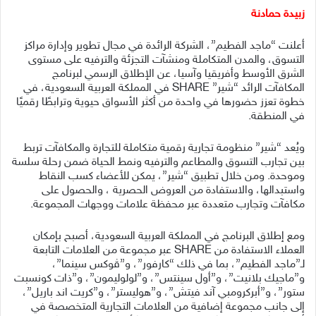
زبيدة حمادنة
أعلنت “ماجد الفطيم”، الشركة الرائدة في مجال تطوير وإدارة مراكز
التسوق، والمدن المتكاملة ومنشآت التجزئة والترفيه على مستوى
الشرق الأوسط وأفريقيا وآسيا، عن الإطلاق الرسمي لبرنامج
المكافآت الرائد “شير” SHARE في المملكة العربية السعودية، في
خطوة تعزز حضورها في واحدة من أكثر الأسواق حيوية وترابطًا رقميًا
في المنطقة.
ويُعد “شير” منظومة تجارية رقمية متكاملة للتجارة والمكافآت تربط
بين تجارب التسوق والمطاعم والترفيه ونمط الحياة ضمن رحلة سلسة
وموحدة. ومن خلال تطبيق “شير”، يمكن للأعضاء كسب النقاط
واستبدالها، والاستفادة من العروض الحصرية ، والحصول على
مكافآت وتجارب متعددة عبر محفظة علامات ووجهات المجموعة.
ومع إطلاق البرنامج في المملكة العربية السعودية، أصبح بإمكان
العملاء الاستفادة من SHARE عبر مجموعة من العلامات التابعة
لـ”ماجد الفطيم”، بما في ذلك “كارفور”، و”ڤوكس سينما”،
و”ماجيك بلانيت”، و”أول سينتس”، و”لولوليمون”، و”ذات كونسبت
ستور”، و”أبركرومبي آند فيتش”، و”هوليستر”، و”كريت اند باريل”،
إلى جانب مجموعة إضافية من العلامات التجارية المتخصصة في