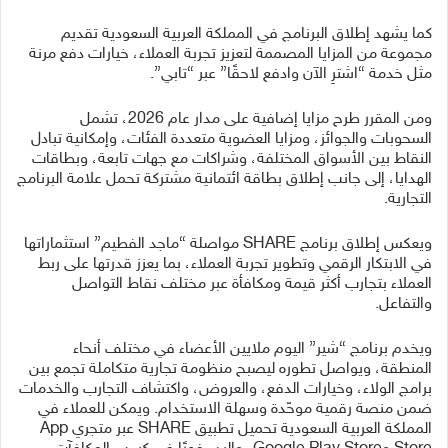
كما يشهد إطلاق البرنامج في المملكة العربية السعودية تقديم
مجموعة من المزايا المصممة لتعزيز تجربة العملاء، خيارات دفع مرنة
مثل خدمة “اشترِ الآن وادفع لاحقًا” عبر “تابي”.
ومن المقرر طرح مزايا إضافية على مدار عام 2026، تشمل
السحوبات والجوائز، ومزايا العضوية متعددة الفئات، وإمكانية تبادل
النقاط بين الأسواق المختلفة، وشراكات مع جهات تابعة، وبطاقات
الهدايا، إلى جانب إطلاق بطاقة ائتمانية مشتركة تحمل علامة البرنامج
التجارية.
ويعكس إطلاق برنامج SHARE مواصلة “ماجد الفطيم” استثماراتها
في الابتكار الرقمي وتطوير تجربة العملاء، بما يعزز قدرتها على ربط
العملاء بتجارب أكثر قيمة ومكافأة عبر مختلف نقاط التواصل
والتفاعل.
ويخدم برنامج “شير” اليوم ملايين الأعضاء في مختلف أنحاء
المنطقة، ويواصل تطوره ليصبح منظومة تجارية متكاملة تجمع بين
برامج الولاء، وخيارات الدفع، والعروض، واكتشاف التجارب والخدمات
ضمن منصة رقمية موحّدة وسهلة الاستخدام. ويمكن للعملاء في
المملكة العربية السعودية تحميل تطبيق SHARE عبر متجري App