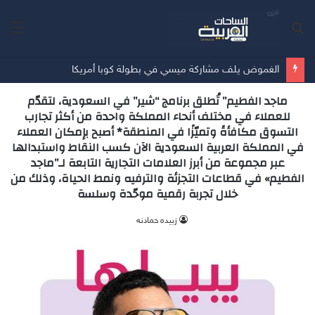
بحث
الق
عن
الأسبوع الخامس في كأس العالم للرياضات الإلكترونية يحسم ألقاب 3 بطولات
ماجد الفطيم” تُطلق برنامج “شير” في السعودية، لتقدّم
للعملاء في مختلف أنحاء المملكة واحدة من أكثر تجارب
التسوق مكافأةً وتميّزًا في المنطقة* أصبح بإمكان العملاء
في المملكة العربية السعودية الآن كسب النقاط واستبدالها
عبر مجموعة من أبرز العلامات التجارية التابعة لـ”ماجد
الفطيم» في قطاعات التجزئة والترفيه ونمط الحياة، وذلك من
خلال تجربة رقمية موحّدة وسلسة
زبيده حمادنه