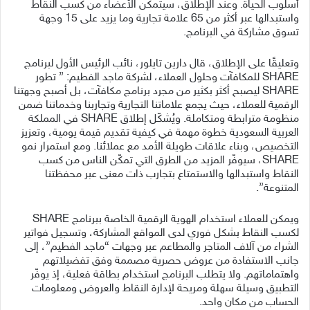
أسلوب الحياة. وعند الإطلاق، سيتمكن الأعضاء من كسب النقاط
واستبدالها عبر أكثر من 65 علامة تجارية وما يزيد على 15 وجهة
تسوق مشاركة في البرنامج.
وتعليقًا على الإطلاق، قال دارين تايلور، نائب الرئيس الأول لبرنامج
SHARE للمكافآت وحلول العملاء، لشركة ماجد الفطيم: ” تطور
SHARE ليصبح أكثر بكثير من مجرد برنامج مكافآت، بل أصبح وجهتنا
الرقمية للعملاء، حيث يجمع علاماتنا التجارية وتجاربنا وخدماتنا ضمن
منظومة مترابطة ومتكاملة. ويُشكّل إطلاق SHARE في المملكة
العربية السعودية خطوة مهمة في كيفية تقديم قيمة يومية، وتعزيز
التخصيص، وبناء علاقات طويلة الأمد مع عملائنا. ومع استمرار نمو
SHARE، سيوفّر المزيد من الطرق التي تمكّن الناس من كسب
النقاط واستبدالها والاستمتاع بتجارب ذات معنى عبر محفظتنا
المتنوعة”.
ويمكن للعملاء استخدام الهوية الرقمية الخاصة ببرنامج SHARE
لكسب النقاط بشكل فوري لدى المواقع المشاركة، وتسجيل فواتير
الشراء من آلاف المتاجر والمطاعم عبر وجهات “ماجد الفطيم”، إلى
جانب الاستفادة من عروض حصرية مصممة وفق تفضيلاتهم
واهتماماتهم. ولا يتطلب البرنامج استخدام بطاقة فعلية، إذ يوفّر
التطبيق وسيلة سهلة ومريحة لإدارة النقاط والعروض ومعلومات
الحساب من مكان واحد.