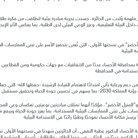
ح ملهمة وُلدت من الجائزة، جسدت تجربة مبادرة بيئية انطلقت من فكرة ط
خل البيئة التعليمية، وعزز الوعي البيئي لدى الطلبة، بما يعكس الأثر الإيجا
لأخضر” في نسختها الأولى، التي تُعنى بتحفيز الأسر على تبني الممارسات ال
 البيئية
اعة بمحافظة الأحساء عددًا من الاتفاقيات مع جهات حكومية ومن القطاعين ا
لاستدامة في المحافظة
دعم ورعاية يأتي امتدادًا لاهتمام القيادة الرشيدة -حفظها الله- التي جعلت
 أكثر استدامة للأجيال القادمة
 و”المنزل الأخضر”، مؤكدًا أنهما تمثلان مبادرتين نوعيتين تعكسان وعي المج
ت على تبني الممارسات البيئية المستدامة، بما يعزز جودة الحياة ويرفع مس
رسخ مكانة الأحساء نموذجًا وطنيًا رائدًا في الاستدامة البيئية
جوائز أكثر من 200 ألف ريال، وشمل التكريم عددًا من الفئات، من بينها الطلاب والطالبات أصحاب