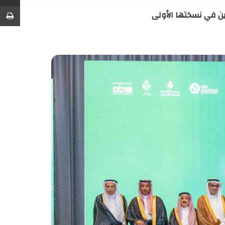
عشوائي
عمود
عن
ط
زين في نسختها الأولى
جانبي