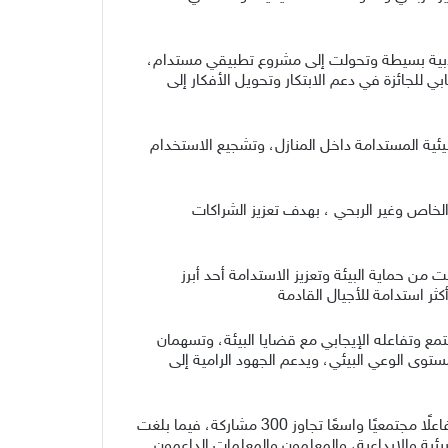
لابية بسيطة وتحولت إلى مشروع تطبيقي مستدام،
بي للجائزة في دعم الابتكار وتحويل الأفكار إلى
بيئية المستدامة داخل المنازل، وتشجيع الاستخدام
لخاص وغير الربحي ، بهدف تعزيز الشراكات
 من حماية البيئة وتعزيز الاستدامة أحد أبرز
تمع وتفاعله الإيجابي مع قضايا البيئة، وتسهمان
توى الوعي البيئي، ويدعم الجهود الرامية إلى
وأوضح مدير فرع وزارة البيئة والمياه والزراعة بمحافظة الأحساء الدكتور عطية الثقفي، أن الجائزتين شهدتا في نسختهما الأولى تفاعلًا مجتمعيًا واسعًا تجاوز 300 مشاركة، فيما بلغت
 المشاريع البيئية والإبداعية، والمعلمون والمعلمات الداعمون