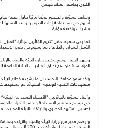
الكبرى بجامعة الملك فيصل
وشاهد سموّه والحضور عرضًا مرئيًا تناول قصة نجا
أسهم في نشر ثقافة إعادة التدوير وترشيد الاستهلاك دا
مبادرات واقعية مؤثرة
كما رعى سموّه حفل تكريم الفائزين بجائزة “المنزل ا
الأمثل للموارد والطاقة، بما يسهم في تعزيز الاستدامة
وشهد الحفل توقيع مكتب وزارة البيئة والمياه والزر
المؤسسية وتوسيع نطاق المبادرات البيئية الداعمة ل
وأكد سمو محافظ الأحساء أن ما يشهده قطاع البيئة من 
مستهدفات التنمية الوطنية، انسجامًا مع مستهدفات رؤية المملكة 2030؛ بما يسهم في تحسين جودة الحياة وتحقيق مستقبل
وأشاد سموّه بالجائزتين “الأحساء للاستدامة البيئية”
في ترسيخ مفاهيم الاستدامة وتحفيز الأفراد والمؤسسا
تحسين المشهد الحضري والارتقاء بالبيئة المحلية، بما ي
القيمة الإجمالية لل