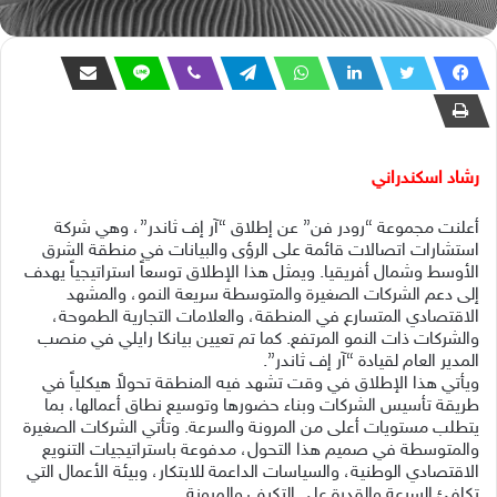
رشاد اسكندراني
أعلنت مجموعة “رودر فن” عن إطلاق “آر إف ثاندر”، وهي شركة
استشارات اتصالات قائمة على الرؤى والبيانات في منطقة الشرق
الأوسط وشمال أفريقيا. ويمثل هذا الإطلاق توسعاً استراتيجياً يهدف
إلى دعم الشركات الصغيرة والمتوسطة سريعة النمو، والمشهد
الاقتصادي المتسارع في المنطقة، والعلامات التجارية الطموحة،
والشركات ذات النمو المرتفع. كما تم تعيين بيانكا رايلي في منصب
المدير العام لقيادة “آر إف ثاندر”.
ويأتي هذا الإطلاق في وقت تشهد فيه المنطقة تحولاً هيكلياً في
طريقة تأسيس الشركات وبناء حضورها وتوسيع نطاق أعمالها، بما
يتطلب مستويات أعلى من المرونة والسرعة. وتأتي الشركات الصغيرة
والمتوسطة في صميم هذا التحول، مدفوعة باستراتيجيات التنويع
الاقتصادي الوطنية، والسياسات الداعمة للابتكار، وبيئة الأعمال التي
تكافئ السرعة والقدرة على التكيف والمرونة.