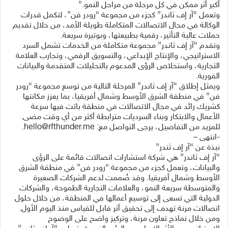
أكبر أثر ممكن في كل مرحلة من مراحل النمو.”
وتعمل “آر إف ثاندر” كجزء من مجموعة “رودر فن”، لتكمل قدرات
الوكالة في مجال الاتصالات المتكاملة طويلة الأمد، من خلال تقديم
حملات عالية التأثير، رقمية بطبيعتها، وبوتيرة سريعة.
وتقدم “آر إف ثاندر” مجموعة متكاملة من الخدمات تشمل السرد
الاستراتيجي، والإنتاج الإبداعي، والتسويق الرقمي، وتجارب العلامة
التجارية، واستخلاص الرؤى المدعوم بالتحليلات المتقدمة والبيانات
الفورية.
ويمثل إطلاق “آر إف ثاندر” المرحلة التالية من توسع مجموعة “رودر
فن” في منطقة الشرق الأوسط وشمال أفريقيا، بما يعزز مكانتها
كشريك رائد في مجال الاتصالات في منطقة باتت فيها سرعة
الأعمال والابتكار وبناء السرديات مترابطة أكثر من أي وقت مضى.
للمزيد من التفاصيل، يرجى التواصل مع: hello@rfthunder.me.
-انتهى –
نبذة عن “آر إف ثندر”
“آر إف ثاندر” هي شركة استشارات اتصالات قائمة على الرؤى
والبيانات، وتعمل كجزء من مجموعة “رودر فن” في منطقة الشرق
الأوسط وشمال أفريقيا. وقد صُممت لدعم الشركات الصغيرة
والمتوسطة سريعة النمو، والعلامات التجارية الطموحة، والشركات
الدولية التي تسعى إلى توسيع أعمالها في المنطقة، من خلال حلول
اتصالات مرنة تهدف إلى تحقيق أثر قابل للقياس منذ اليوم الأول.
ومن خلال نماذج تعاون مرنة، وتركيز واضح على الوضوح