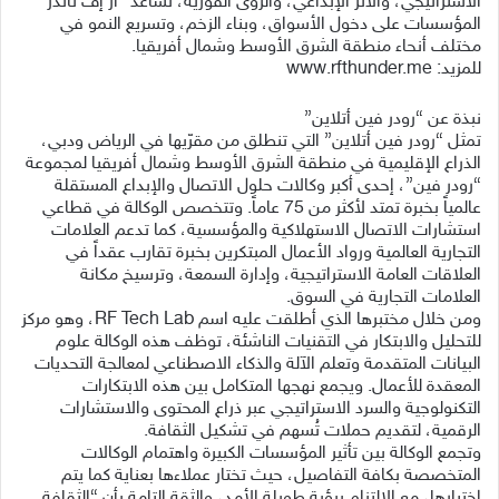
الاستراتيجي، والأثر الإبداعي، والرؤى الفورية، تساعد “آر إف ثاندر”
المؤسسات على دخول الأسواق، وبناء الزخم، وتسريع النمو في
مختلف أنحاء منطقة الشرق الأوسط وشمال أفريقيا.
للمزيد: www.rfthunder.me
نبذة عن “رودر فين أتلاين”
تمثل “رودر فين أتلاين” التي تنطلق من مقرّيها في الرياض ودبي،
الذراع الإقليمية في منطقة الشرق الأوسط وشمال أفريقيا لمجموعة
“رودر فين”، إحدى أكبر وكالات حلول الاتصال والإبداع المستقلة
عالمياً بخبرة تمتد لأكثر من 75 عاماً. وتتخصص الوكالة في قطاعي
استشارات الاتصال الاستهلاكية والمؤسسية، كما تدعم العلامات
التجارية العالمية ورواد الأعمال المبتكرين بخبرة تقارب عقداً في
العلاقات العامة الاستراتيجية، وإدارة السمعة، وترسيخ مكانة
العلامات التجارية في السوق.
ومن خلال مختبرها الذي أطلقت عليه اسم RF Tech Lab، وهو مركز
للتحليل والابتكار في التقنيات الناشئة، توظف هذه الوكالة علوم
البيانات المتقدمة وتعلم الآلة والذكاء الاصطناعي لمعالجة التحديات
المعقدة للأعمال. ويجمع نهجها المتكامل بين هذه الابتكارات
التكنولوجية والسرد الاستراتيجي عبر ذراع المحتوى والاستشارات
الرقمية، لتقديم حملات تُسهم في تشكيل الثقافة.
وتجمع الوكالة بين تأثير المؤسسات الكبيرة واهتمام الوكالات
المتخصصة بكافة التفاصيل، حيث تختار عملاءها بعناية كما يتم
اختيارها، مع الالتزام برؤية طويلة الأمد، والثقة التامة بأن “الثقافة