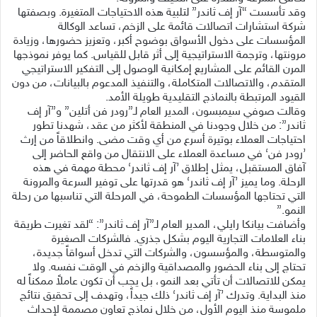
وقد تأسست “آر إف ثاندر” لتلبية هذه الاحتياجات المتغيرة. وبصفتها
شركة استشارات اتصالات قائمة على الزخم، تساعد الوكالة
المؤسسات على دخول الأسواق بوضوح أكبر، وتعزيز حضورها، وزيادة
مرونتها، وترجمة الاستراتيجية إلى أثر قابل للقياس. كما يوفر نموذجها
المرن القائم على المشاريع إمكانية الوصول إلى التفكير الاستراتيجي
المتقدم، والاتصالات المتكاملة، والتنفيذ المدعوم بالبيانات، من دون
القيود المرتبطة بالنماذج التقليدية طويلة الأمد.
وقالت صوفي سيمبسون، المدير العام لـ”رودر فن أتلين” و”آر إف
ثاندر”: من خلال وجودنا في المنطقة لأكثر من عقد، شهدنا تطور
احتياجات العملاء بوتيرة أسرع من أي وقت مضى. وانطلاقاً من إرث
’رودر فن‘ في مساعدة العملاء على الانتقال من واقع الحاضر إلى
آفاق المستقبل، يمثل إطلاق ’آر إف ثاندر‘ محطة مهمة في هذه
الرحلة. وما يميز ’آر إف ثاندر‘ هو قدرتها على توفير السرعة والمرونة
التي تحتاجها المؤسسات الطموحة، في المرحلة التي تناسبها من رحلة
النمو.”
وأضافت بيانكا رايلي، المدير العام لـ”آر إف ثاندر”: “لقد تغيرت طريقة
بناء العلامات التجارية اليوم بشكل جذري. فالشركات الصغيرة
والمتوسطة، والمؤسسون، والشركات التي تدخل أسواقاً جديدة،
تحتاج إلى بناء الحضور والمصداقية والزخم في الوقت نفسه. ولا
يمكن للاتصالات أن تأتي بعد النمو، بل يجب أن تكون عاملاً ممكناً له
منذ البداية. وتدرك ’آر إف ثاندر‘ ذلك جيداً، وتهدف إلى تحقيق نتائج
ملموسة منذ اليوم الأول، من خلال نماذج تعاون مصممة لإحداث