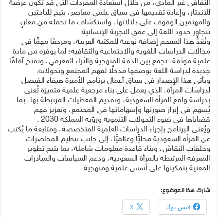
الثقافي غير المادي، من خلال استعادة المفردات التي قد تكون عرضة
للاندثار، وإعادة تقديمها في سياق علمي معاصر، يتيح للباحثين
والمهتمين الوقوف على دلالاتها، واستكشاف ما تحمله من معانٍ
تتجاوز حدود اللغة إلى عمق التجربة الإنسانية.
ويُعَدُّ هذا المعجم إضافة نوعية للمكتبة العربية، ومرجعًا مهمًّا في
مجالات الدراسات اللغوية والاجتماعية والثقافية؛ لما يوفره من مادة
علمية موثقة، تجمع بين الدقة المنهجية والثراء المعرفي، وتفتح آفاقًا
جديدة لدراسة اللغة بوصفها مدخلًا لفهم المجتمع وتحولاته.
ويأتي هذا الإصدار في سياق أعمال برنامج الأميرة هيفاء الفيصل
لدراسات المرأة، الذي يعمل على بناء مرجعية علمية متميزة تُعنى
بدراسة واقع المرأة السعودية، وتقديم المعطيات المرتبطة بها، بما
يُسهم في إبراز صورتها وإسهاماتها في المجتمع، وتعزيز فهم
قضاياها في ضوء التحولات التنموية ورؤية المملكة 2030 .
ويُعنى البرنامج بإجراء الدراسات العلمية المتخصصة، ومتابعة ما يُكتب
عن المرأة السعودية محليًّا وعالميًّا، إلى جانب تنظيم المحاضرات
وحلقات النقاش، وبناء قاعدة معلومات شاملة، بما يتيح تطوير
المعرفة المرتبطة بالمرأة السعودية، ودعم السياسات والمبادرات
المعنية بتمكينها على أسس علمية ومنهجية.
شارك هذا الموضوع:
فيس بوك
X