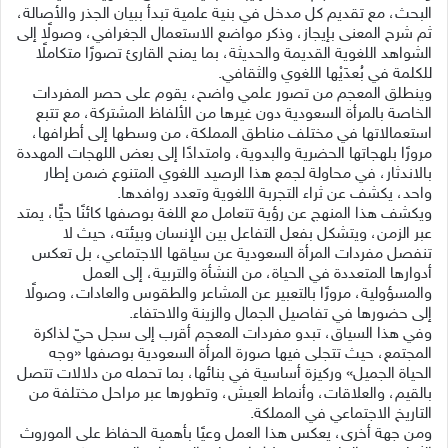
البحث، مع تقديم كل مدخل في بنية علمية تبدأ ببيان الجذر والأصالة،
ثم شرح المعنى بإيجاز، وذكر مواضع الاستعمال الجغرافي، وصولًا إلى
الشواهد اللغوية القديمة والحديثة، بما يمنح القارئ تصورًا متكاملًا
للكلمة في بُعدَيْها اللغوي والثقافي.
وينطلق المعجم من تصور علمي واضح، يقوم على حصر المفردات
الخاصة بالمرأة السعودية دون غيرها من الألفاظ المشتركة، مع تتبع
استعمالاتها في مختلف مناطق المملكة، من وسطها إلى أطرافها،
مرورًا بلهجاتها الحضرية والبدوية، وامتدادًا إلى بعض اللهجات المهددة
بالاندثار، في محاولة لجمع هذا الرصيد اللغوي المتنوع ضمن إطار
واحد، يكشف عن ثراء التجربة اللغوية وتعدد روافدها.
ويكشف هذا المنهج عن رؤية تتعامل مع اللغة بوصفها كائنًا حيًّا، يمتد
عبر الزمن، ويتشكل بفعل التفاعل بين الإنسان وبيئته، حيث لا
تنفصل مفردات المرأة السعودية عن سياقها الاجتماعي، بل تعكس
أدوارها المتعددة في الحياة، من النشأة والتربية، إلى العمل
والمسؤولية، مرورًا بالتعبير عن المشاعر والطقوس والعادات، وصولًا
إلى حضورها في تفاصيل الجمال والزينة والاحتفاء.
وفي هذا السياق، تبدو مفردات المعجم أقرب إلى سجل حيّ لذاكرة
المجتمع، حيث تتجلى فيها صورة المرأة السعودية بوصفها «وجه
الحياة الجميل» وركيزة أساسية في بنائها، بما تحمله من دلالات تتصل
بالقيم، والعلاقات، وأنماط العيش، وتطورها عبر مراحل مختلفة من
التاريخ الاجتماعي في المملكة.
ومن جهة أخرى، يعكس هذا العمل وعيًا بأهمية الحفاظ على الموروث