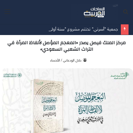
بحث
الق
عن
جمعية "أسرتي" تختتم مشروع "سنة أولى وثانية زواج" مستهدفةً 953 مستفيداً في المدينة المنورة
مركز الملك فيصل يصدر «المعجم المؤصل لألفاظ المرأة في
التراث الشعبي السعودي»
‫ دلال الودعاني / الأحساء