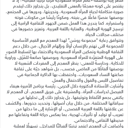
النظر إليه بوصفه «عالم المرأة السعودية مرتبًا ترتيبًا ألفبائيًّا»؛ إذ لا
يقتصر على كونه معجمًا بالمعنى التقليدي، بل يتجاوز ذلك ليقدم
صورة متكاملة لحياة المرأة السعودية، وتجربتها، ودورها في المجتمع،
بوصفها عنصرًا فاعلًا في بنيته، ومكونًا رئيسًا من مكونات قوته
واستمراره. كما يندرج هذا العمل ضمن الجهود الثقافية الرامية إلى
ترسيخ الهوية الوطنية، والعناية باللغة العربية، وتعزيز حضورها في
مختلف مجالات الحياة.
وتتوافق رعاية “مجموعة روشن” لهذا المعجم مع القيم الأساسية
للمجموعة التي تهتم بالإنسان أولاً وبإلهام الأجيال، من خلال دعم
الثقافة الوطنية وتمكين المرأة السعودية والاحتفاء بها لتسليط الضوء
على الهوية المتفرّدة للمرأة السعودية. وبوصفها صانعةً للفَرْق، وراويةً
للحكاية، وحارسةً للمعنى؛ ينظر المعجم إلى المفردات الشعبية لا
بوصفها ألفاظًا من الماضي فحسب، بل شواهد حيّة على ثقافة
صاغتها النساء السعوديات، واحتفظت بها الذاكرة الجماعية في
تفاصيل اللبس والقول والاحتفال والعمل.
وأشارت الأستاذة الدكتورة دلال الحربي، رئيسة برنامج الأميرة هيفاء
الفيصل لدراسات المرأة، والمشرفة على فريق المعجم، أن المعجم لا
يكتفي بجمع الألفاظ وتوثيقها، بل يتجاوز ذلك إلى تحليلها في
سياقاتها المختلفة، من خلال بيان أصولها، وتحديد جذورها، والكشف
عن علاقتها باللغة العربية الفصحى، أو الإشارة إلى ما دخلها من
تعريب أو توليد أو تأثيرات لهجية، بما يعكس حركة اللغة وتفاعلها مع
محيطها الثقافي والاجتماعي.
وأضافت أن المعجم اعتمد ترتيبًا ألفبائيًّا للمداخل، تسهيلًا لعملية