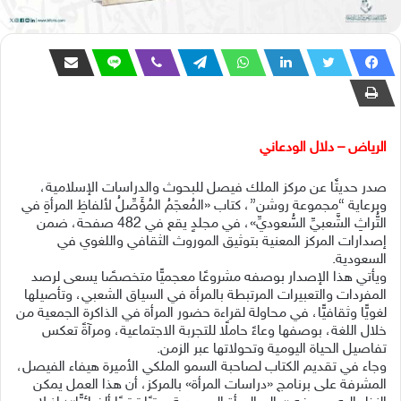
الرياض – دلال الودعاني
صدر حديثًا عن مركز الملك فيصل للبحوث والدراسات الإسلامية،
وبرعاية “مجموعة روشن”، كتاب «المُعجَمُ المُؤَصِّلُ لألفاظِ المرأةِ في
التُّراثِ الشَّعبيِّ السُّعوديِّ»، في مجلدٍ يقع في 482 صفحة، ضمن
إصدارات المركز المعنية بتوثيق الموروث الثقافي واللغوي في
السعودية.
ويأتي هذا الإصدار بوصفه مشروعًا معجميًّا متخصصًا يسعى لرصد
المفردات والتعبيرات المرتبطة بالمرأة في السياق الشعبي، وتأصيلها
لغويًّا وثقافيًّا، في محاولة لقراءة حضور المرأة في الذاكرة الجمعية من
خلال اللغة، بوصفها وعاءً حاملًا للتجربة الاجتماعية، ومرآةً تعكس
تفاصيل الحياة اليومية وتحولاتها عبر الزمن.
وجاء في تقديم الكتاب لصاحبة السمو الملكي الأميرة هيفاء الفيصل،
المشرفة على برنامج «دراسات المرأة» بالمركز، أن هذا العمل يمكن