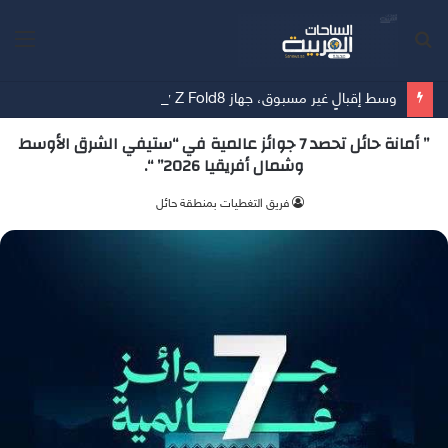
بحث
الق
عن
وسط إقبالٍ غير مسبوق، جهاز Galaxy Z Fold8 من سامسونج يحطم الأرقام القياسية للطلبات المسبقة
” أمانة حائل تحصد 7 جوائز عالمية في “ستيفي الشرق الأوسط
وشمال أفريقيا 2026” “.
فريق التغطيات بمنطقة حائل