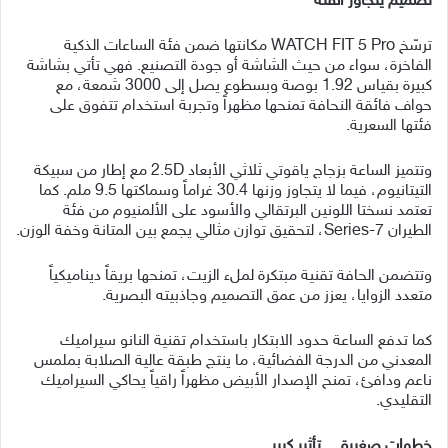
تصميم يتجاوز الفئة
ترسّخ WATCH FIT 5 Pro مكانتها ضمن فئة الساعات الذكية
الفاخرة، سواء من حيث الشاشة أو جودة التصنيع. فهي تأتي بشاشة
كبيرة بقياس 1.92 بوصة وبسطوع يصل إلى 3000 شمعة، مع
حواف فائقة النحافة تمنحها مظهراً وتجربة استخدام تتفوق على
فئتها السعرية.
وتتميز الساعة بزجاج ياقوتي ثلاثي الأبعاد 2.5D مع إطار من سبيكة
التيتانيوم، فيما لا يتجاوز وزنها 30.4 غراماً وسماكتها 9.5 ملم. كما
تعتمد نسختا اللونين البرتقالي والأسود على الألمنيوم من فئة
الطيران 7-Series، لتحقيق توازن مثالي يجمع بين المتانة وخفة الوزن.
وتتضمن الحافة تقنية مبتكرة لملء الزيت، تمنحها بريقاً ديناميكياً
متعدد الزوايا، يعزز من عمق التصميم وجاذبيته البصرية.
كما تدفع الساعة حدود الابتكار باستخدام تقنية النانو سيراميك
المعدني من الدرجة الفضائية، ما ينتج طبقة عالية الصلابة بملمس
ناعم ودافئ، تمنح الإصدار الأبيض مظهراً راقياً يحاكي السيراميك
التقليدي.
خطوات صغيرة… تأثير كبير