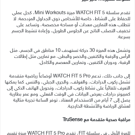
تقدم سلسلة WATCH FIT 5 ميزة Mini Workouts، كحل عملي
للحفاظ على النشاط، خاصة للأشخاص ذوي الجداول المزدحمة. لا
تتطلب هذه التمارين معدات أو مساحة مخصصة، وتساعد على
تخفيف التصلب الناتج عن الجلوس الطويل، وإعادة تنشيط الجسم
بسرعة.
وتشمل هذه الميزة 30 حركة تستهدف 10 مناطق في الجسم، مثل
الرأس والرقبة والكتفين والخصر والبطن، مع تمارين مثل إطالات
الرقبة، ودوران الكتفين، وتمارين المعصم والكاحل.
إلى جانب ذلك، تدعم WATCH FIT 5 Pro أوضاعاً رياضية متقدمة
تشمل ركوب الدراجات، والغولف، والجري الجبلي، والتنس. كما يمكنها
التعرف تلقائياً على نشاط ركوب الدراجات، وتحويل الهاتف الذكي إلى
كمبيوتر دراجات يعرض البيانات في الوقت الفعلي. ومع عمر بطارية
يصل إلى 7 أيام من الاستخدام المعتاد، توفر الساعة تجربة مثالية
لعشاق الرياضة والأنشطة الخارجية.
مراقبة صحية متقدمة مع
TruSense
للمرة الأولى في سلسلة FIT، تقدم WATCH FIT 5 Pro ميزة تقييم