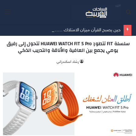
بحث
الق
عن
حين يصبح القرآن ميزان الامتلاك …… أمسية ثقافية تُعيد الإنسان إلى حقيقة ما يملك
سلسلة FIT تتطور: HUAWEI WATCH FIT 5 Pro تتحول إلى رفيق
يومي يجمع بين العافية والأناقة والتدريب الذكي
‫رشاد اسكندراني