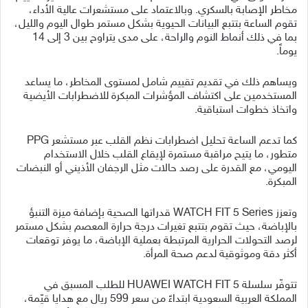
مخاطر الإصابة بالسكري. وبالاعتماد على مستشعرات عالية الأداء،
تقوم الساعة بتتبع البيانات الحيوية بشكل مستمر طوال اليوم والليل،
بما في ذلك أنماط النوم والراحة، على مدى يتراوح بين 3 إلى 14
يوماً.
ويساهم ذلك في تقديم تقييم شامل لمستوى المخاطر، ما يساعد
المستخدمين على اكتشاف المؤشرات المبكرة للاضطرابات الأيضية
واتخاذ خطوات استباقية.
كما تدعم الساعة تحليل اضطرابات نظم القلب عبر مستشعر PPG
متطور، ما يتيح مراقبة مستمرة لإيقاع القلب خلال الاستخدام
اليومي، مع القدرة على رصد حالات مثل الرجفان الأذيني أو النبضات
المبكرة.
وتعزز WATCH FIT 5 Series قدراتها الصحية بإضافة ميزة التنبؤ
بالإباضة، حيث تقوم بتتبع تغيرات درجة حرارة المعصم بشكل مستمر
لرصد التحولات الحرارية المرتبطة بعملية الإباضة، ما يوفر توقعات
أكثر دقة وموثوقية لدعم صحة المرأة.
تتوفّر سلسلة HUAWEI WATCH FIT 5 للطلب المسبق في
المملكة العربية السعودية ابتداءً من سعر 599 ريال مع هدايا قيّمة،