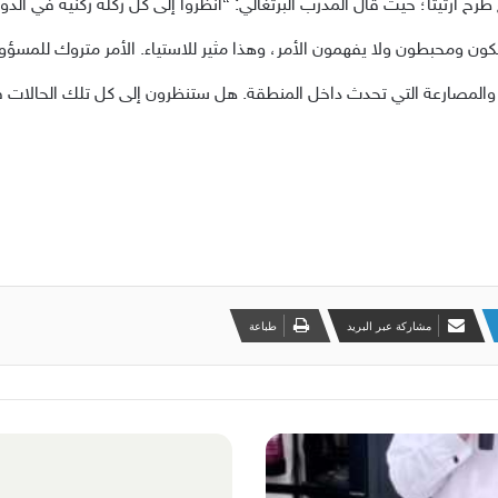
طرح أرتيتا؛ حيث قال المدرب البرتغالي: “انظروا إلى كل ركلة ركنية في الد
ون ومحبطون ولا يفهمون الأمر، وهذا مثير للاستياء. الأمر متروك للمسؤول
 والمصارعة التي تحدث داخل المنطقة. هل ستنظرون إلى كل تلك الحالات 
مشاركة عبر البريد
طباعة