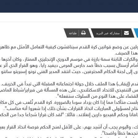
مشاركة عبر البريد
طباعة
مسؤولين عن وضع قوانين كرة القدم سيناقشون كيفية التعامل الأمثل مع ظاهرة
 هذا الصيف.
الكرات الثابتة سمة بارزة في موسم الدوري الإنجليزي الممتاز، وكان آخرها
مام أرسنال بسبب خطأ ضد حارس المرمى ديفيد رايا، وهو القرار الذي أثر 
لى لجنة الحكام المحترفين، حيث انتقد المدير الفني نونو إسبريتو سانتو وا
م (إيفاب) هذا الملف خلال جولة اجتماعاته المقبلة التي تبدأ في الخريف.
 التنفيذي للاتحاد الاسكتلندي، على هذه المسألة في فبراير/شباط الماضي
 القضاء على هذا النوع من السلوك سنفعله”.
 متأكدا مما إذا كان يزداد سوءا بالضرورة. كرة القدم تُلعب في كل مكان
تاح لمسؤولي المباريات اتخاذ القرارات بشأن ذلك إذا شعروا أنه مناسب”.
انا وحكم الفيديو دارين إنغلاند، قائلا: “لقد كان قرارا شجاعا جدا من الحك
، واليوم يجب أن أشيد بهم، على الأقل لمنح الحكم فرصة اتخاذ القرار بع
 تجدها خطأ واضحا”.