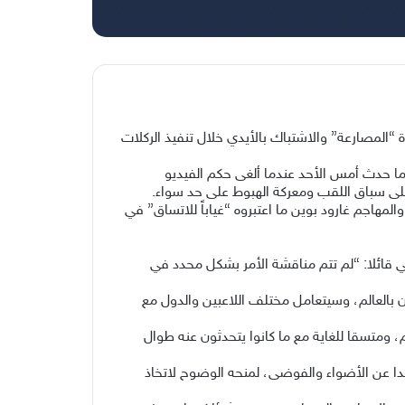
 “المصارعة” والاشتباك بالأيدي خلال تنفيذ الركلات
 ما حدث أمس الأحد عندما ألغى حكم الفيديو
على سباق اللقب ومعركة الهبوط على حد سواء.
لمهاجم غارود بوين ما اعتبروه “غياباً للاتساق” في
 قائلا: “لم تتم مناقشة الأمر بشكل محدد في
 بالعالم، وسيتعامل مختلف اللاعبين والدول مع
م، ومتسقا للغاية مع ما كانوا يتحدثون عنه طوال
يدا عن الأضواء والفوضى، لمنحه الوضوح لاتخاذ