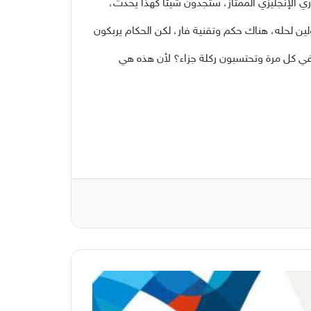
وري الإنجليزي الممتاز، ستجدون شيئا كهذا يحدث،
ين لحله، هناك حكم وتقنية فار، لكن الحكام يربكون
في كل مرة وتحتسبون ركلة جزاء؟ لأن هذه هي