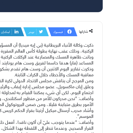
شاركها
فيسبوك
تويتر
لينكدإن
ذكرت وكالة الأنباء البريطانية (بي إيه ميديا) أن ال
الركنية، وذلك عقب نهاية بطولة كأس العالم المقررة
وباتت ظاهرة المسك والمصارعة عند الركلات الركنية و
المساعد (فار) هدفا حاسما لفريق وست هام يونايتد أ
وذكرت تقارير اليوم الاثنين أن وست هام تقدم بشكوى إ
معاقبة المسك والأخطاء خلال الكرات الثابتة.
ومن المرجح أن يناقش مجلس الاتحاد الدولي لكرة القد
وعلق إيان ماكسويل، عضو مجلس إدارة إيفاب والرئيس
اجتماع اليوم، لكن أي شيء يمكننا القيام به لمحاولة
وأضاف: “نحن مدركون للأمر من منظور اسكتلندي، ولست
الأمور بطرق متباينة قليلا، ومن ضمن البروتوكول الم
وأشاد مدرب أرسنال ميكيل أرتيتا بقرار الحكم كريس كاف
الموسم”.
وأضاف: “عندما يتوجب عليّ أن أكون ناقدا، أفعل ذلك
القرار الصحيح. وعندما تنظر إلى اللقطة بهذا الشكل،