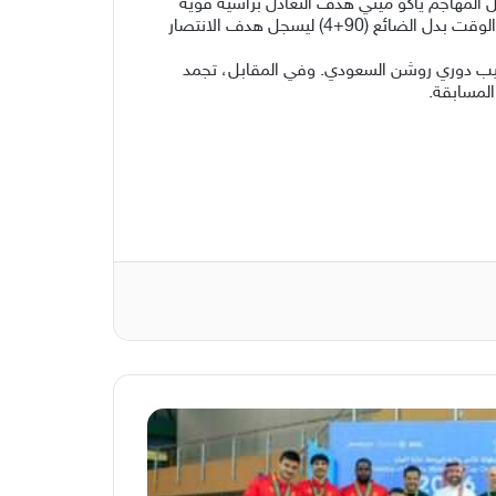
للمباراة بفضل محاولاته الهجومية المكثفة، والتي أتت بثمارها في الدقيقة (73) عندما سجل المهاجم ياكو ميتي هدف التعادل برأسية قوية
سكنت شباك الاتحاد. وفي الوقت الذي ظن فيه الجميع أن المباراة تتجه للتعادل، ظهر عبد العزيز البيشي في الدقيقة الرابعة من الوقت بدل الضائع (90+4) ليسجل هدف الانتصار
، ليتقدم إلى المركز السادس في سلم ترتيب دوري روشن السعودي. وفي المقابل، تجمد