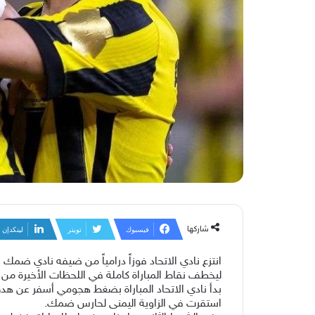
شاركها
فيسبوك
تويتر
لينكدإن
انتزع نادي الاتحاد فوزاً درامياً من ضيفه نادي ضمك بنتيجة (2-1)، في اللقاء الذي أقيم بينهما ضمن منافسات الجولة الـ32
ليخطف نقاط المباراة كاملة في اللحظات الأخيرة من 
استقرت في الزاوية اليمنى لحارس ضمك.