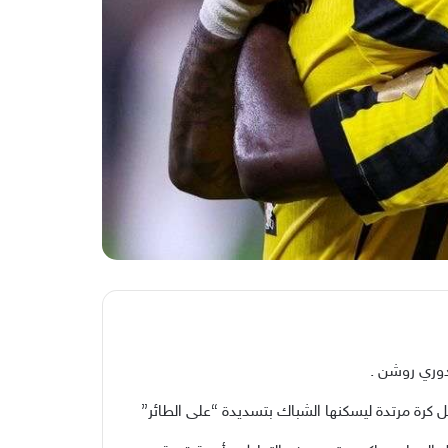
 النجم الجزائري حسام عوار، الذي استغل كرة مرتدة ليسكنها الشباك بتسديدة “على الطائر”