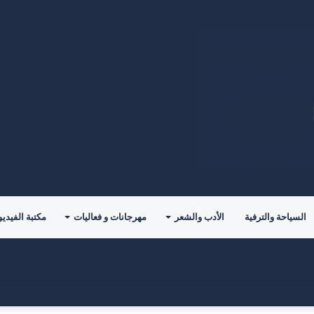
السياحة والترفية
الأدب والشعر
مهرجانات و فعاليات
مكتبة الفيديو
حدياً جديداً مع ليغانيس