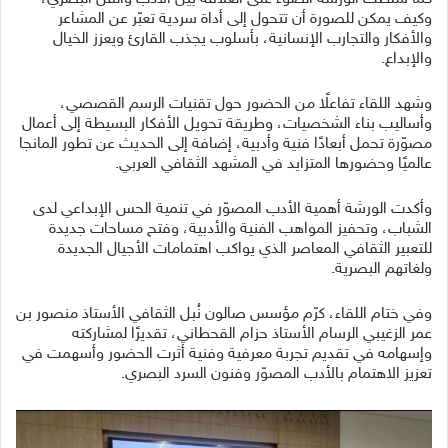
وكيف يمكن للصورة أن تتحول إلى أداة سردية تعبّر عن المشاعر
والأفكار والتجارب الإنسانية، بأسلوب يجذب القارئ ويعزز الخيال
والإبداع.
وشهد اللقاء تفاعلًا من الحضور حول تقنيات الرسم القصصي،
وأساليب بناء الشخصيات، وطريقة تحويل الأفكار البسيطة إلى أعمال
مصوّرة تحمل أبعادًا فنية وأدبية، إضافة إلى الحديث عن تطور المانجا
عالميًا وحضورها المتزايد في المشهد الثقافي العربي.
وأكدت الورشة أهمية الأدب المصوّر في تنمية الحس الإبداعي لدى
الشباب، وتحفيز المواهب الفنية والأدبية، وفتح مساحات جديدة
للتعبير الثقافي المعاصر الذي يواكب اهتمامات الأجيال الجديدة
ولغاتهم البصرية.
وفي ختام اللقاء، كرّم مؤسس صالون نُبل الثقافي الأستاذ منصور بن
عمر الزغيبي الرسام الأستاذ حزام القحطاني، تقديرًا لمشاركته
وإسهامه في تقديم تجربة معرفية وفنية أثرت الحضور وأسهمت في
تعزيز الاهتمام بالأدب المصوّر وفنون السرد البصري.