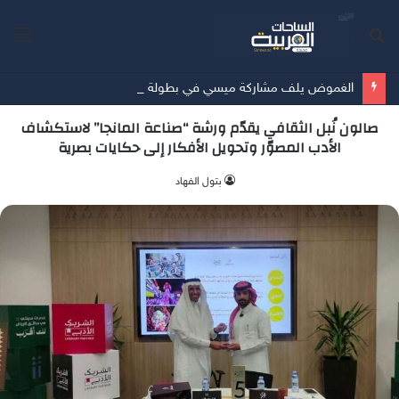
بحث
الق
عن
الغموض يلف مشاركة ميسي في بطولة كوبا أمريكا
صالون نُبل الثقافي يقدّم ورشة “صناعة المانجا” لاستكشاف
الأدب المصوّر وتحويل الأفكار إلى حكايات بصرية
‫بتول الفهاد