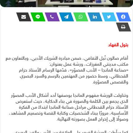
بتول الفهاد
أقام صالون نُبل الثقافي، ضمن مبادرة الشريك الأدبي، وبالتعاون مع
مكتب مدينتي المغرزات، ورشة عمل بعنوان:
«صناعة المانجا – الأدب المصوّر»، قدّمها الرسام الأستاذ حزام
القحطاني، وسط حضور من المهتمين بالرسم والسرد البصري
والقصص المصوّرة.
وتناولت الورشة مفهوم المانجا بوصفها أحد أشكال الأدب المصوّر
الذي يجمع بين الكلمة والصورة في بناء الحكاية، حيث استعرض
الأستاذ حزام القحطاني مراحل صناعة المانجا ابتداءً من الفكرة
الأساسية، مرورًا ببناء الشخصيات وكتابة القصة وتصميم المشاهد،
وصولًا إلى إخراج العمل بصورته النهائية.
كما سلّطت الورشة الضوء على العلاقة بين الأدب والفن البصري،