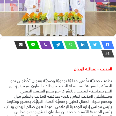
المذنب – عبدالله الزيدان
نظّمت جمعيَّة ثقِّفني فعاليَّة توعويَّة وصحيَّة بعنوان “خُطوتي نَحو
الصحَّة والمعرفة” بمحافظة المذنب، وذلك بالتعاون مع مركز رِفاق
الخير بمحافظة المذنب وبالشراكة مع تجمع القصيم الصحي
ومستشفى المذنب العام وبلدية محافظة المذنب والعثيم مول
ومجمع سوان الجمال الطبي وجمعيَّة أغصان البيئيَّة، بحضور ومتابعة
رئيس مجلس إدارة الجمعية الإعلامي : عبدالله بن صالح الزيدان ونائب
رئيس الجمعية الأستاذ: محمد بن سليمان العتيِّق وعضو مجلس