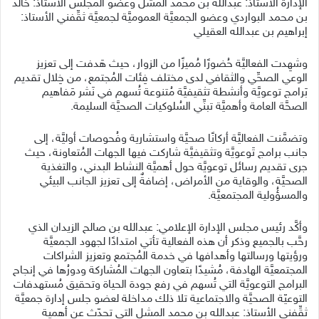
الإدارة الأستاذ: عبدالله بن محمد المشل وعضو المجلس الأستاذ: خالد
بن محمد البواردي وعضو الجمعيَّة العموميَّة لجمعيَّة ثقِّفني الأستاذ:
إبراهيم بن عبدالله العقيلي
وشهِدت الفعاليَّة حُضورًا مُميزًا من الزوار، حيث هَدفت إلى تعزيز
الوعي الصحِّي والثقافي لدى مختلف فِئات المُجتمع، من خِلال تقديم
بَرامج توعويَّة وأنشطة تثقيفيَّة مُتنوعة تُسهم في نَشر مَفاهيم
الصحَّة العامة وأهميَّة تبنِّي السُلوكيات الصحيَّة السليمة.
وتضمَّنت الفعاليَّة أركانًا صحيَّة واستشارية وفُحوصات أوليَّة، إلى
جانب برامج تَوعويَّة وتثقيفيَّة شاركت فيها الجهات المُتعاونة، حيث
جرى تقديم رسائل توعويَّة حول أهميَّة النشاط البدني، والتغذية
الصحيَّة، والوقاية من الأمراض، إضافةٌ إلى تعزيز الجانب البيئي
والمسؤُولية المجتمعيَّة.
وأكَّد رئيس مجلس الإدارة الإعلامي: عبدالله بن صالح الزيدان الذي
رحَّب بالجميع وذكر أن هذه الفعالية تأتي امتدادًا لجهود الجمعيَّة
ورؤيتها ورسالتها وأهدافها في خدمة المُجتمع وتعزيز الشراكات
المجتمعيَّة الهادفة، مُشيدًا بتعاون الجهات المُشاركة ودورُها في إنجاح
البرامج التوعويَّة التي تُسهم في رفع جودة الحياة وتحقيق مُستهدفات
التوعيّة الصحيَّة والاجتماعية تلا ذلك مداخلة لعضو جلس إدارة جمعيَّة
ثقِّفني الأستاذ: عبدالله بن محمد المشل التي تحدّث عن أهمية