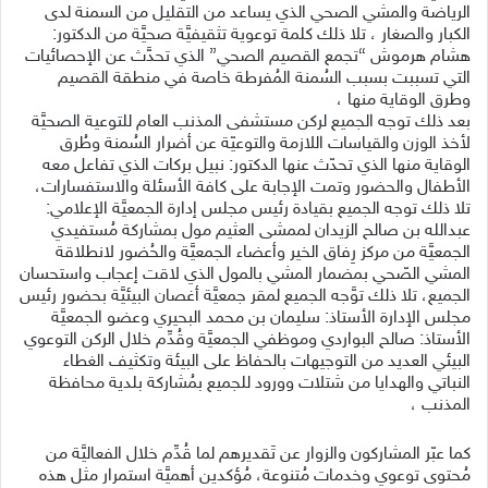
الرياضة والمشي الصحي الذي يساعد من التقليل من السمنة لدى
الكبار والصغار ، تلا ذلك كلمة توعوية تثقيفيَّة صحيَّة من الدكتور:
هشام هرموش “تجمع القصيم الصحي” الذي تحدَّث عن الإحصائيات
التي تسببت بسبب السُمنة المُفرطة خاصة في منطقة القصيم
وطرق الوقاية منها ،
بعد ذلك توجه الجميع لركن مستشفى المذنب العام للتوعية الصحيَّة
لأخذ الوزن والقياسات اللازمة والتوعيّة عن أضرار السُمنة وطُرق
الوقاية منها الذي تحدّث عنها الدكتور: نبيل بركات الذي تفاعل معه
الأطفال والحضور وتمت الإجابة على كافة الأسئلة والاستفسارات،
تلا ذلك توجه الجميع بقيادة رئيس مجلس إدارة الجمعيَّة الإعلامي:
عبدالله بن صالح الزيدان لممشى العثيم مول بمشاركة مُستفيدي
الجمعيَّة من مركز رِفاق الخير وأعضاء الجمعيَّة والحُضور لانطلاقة
المشي الصّحي بمضمار المشي بالمول الذي لاقت إعجاب واستحسان
الجميع، تلا ذلك توَّجه الجميع لمقر جمعيَّة أغصان البيئيَّة بحضور رئيس
مجلس الإدارة الأستاذ: سليمان بن محمد البحيري وعضو الجمعيَّة
الأستاذ: صالح البواردي وموظفي الجمعيَّة وقُدِّم خلال الركن التوعوي
البيئي العديد من التوجيهات بالحفاظ على البيئة وتكثيف الغطاء
النباتي والهدايا من شتلات وورود للجميع بمُشاركة بلدية محافظة
المذنب ،
كما عبّر المشاركون والزوار عن تَقديرهم لما قُدِّم خلال الفعاليَّة من
مُحتوى توعوي وخدمات مُتنوعة، مُؤكدين أهميَّة استمرار مثل هذه