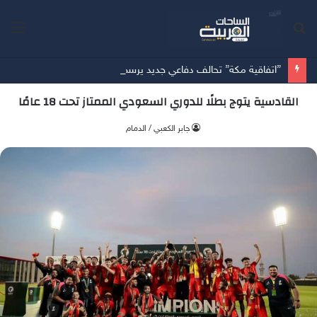
بحث
الق
عن
”اتفاقية مكة” تحالف دفاعي جديد يرسم معادلات الأمن بين الرياض وأنقرة وإسلام آباد
القادسية يتوج بطلًا للدوري السعودي الممتاز تحت 18 عامًا
جابر الكعبي / الدمام