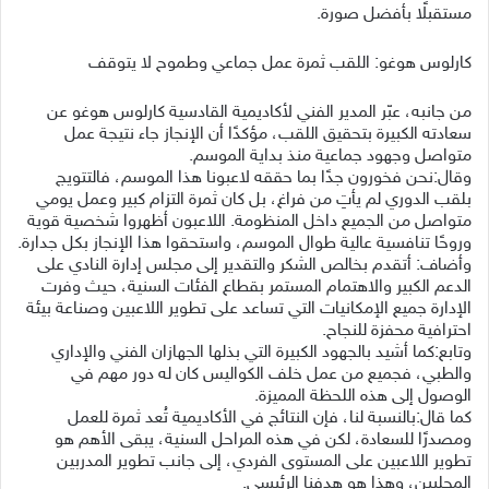
مستقبلًا بأفضل صورة.
كارلوس هوغو: اللقب ثمرة عمل جماعي وطموح لا يتوقف
من جانبه، عبّر المدير الفني لأكاديمية القادسية كارلوس هوغو عن
سعادته الكبيرة بتحقيق اللقب، مؤكدًا أن الإنجاز جاء نتيجة عمل
متواصل وجهود جماعية منذ بداية الموسم.
وقال:نحن فخورون جدًا بما حققه لاعبونا هذا الموسم، فالتتويج
بلقب الدوري لم يأتِ من فراغ، بل كان ثمرة التزام كبير وعمل يومي
متواصل من الجميع داخل المنظومة. اللاعبون أظهروا شخصية قوية
وروحًا تنافسية عالية طوال الموسم، واستحقوا هذا الإنجاز بكل جدارة.
وأضاف: أتقدم بخالص الشكر والتقدير إلى مجلس إدارة النادي على
الدعم الكبير والاهتمام المستمر بقطاع الفئات السنية، حيث وفرت
الإدارة جميع الإمكانيات التي تساعد على تطوير اللاعبين وصناعة بيئة
احترافية محفزة للنجاح.
وتابع:كما أشيد بالجهود الكبيرة التي بذلها الجهازان الفني والإداري
والطبي، فجميع من عمل خلف الكواليس كان له دور مهم في
الوصول إلى هذه اللحظة المميزة.
كما قال:بالنسبة لنا، فإن النتائج في الأكاديمية تُعد ثمرة للعمل
ومصدرًا للسعادة، لكن في هذه المراحل السنية، يبقى الأهم هو
تطوير اللاعبين على المستوى الفردي، إلى جانب تطوير المدربين
المحليين، وهذا هو هدفنا الرئيسي.