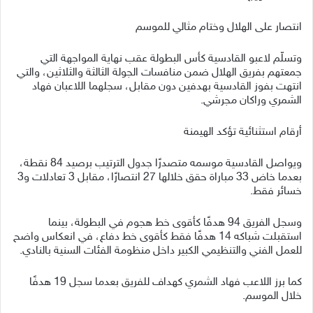
انتصار على الهلال وختام مثالي للموسم
وتسلّم لاعبو القادسية كأس البطولة عقب نهاية المواجهة التي
جمعتهم بفريق الهلال ضمن منافسات الجولة الثالثة والثلاثين، والتي
انتهت بفوز القادسية بهدفين دون مقابل، سجلهما اللاعبان فهاد
الشمري وراكان مجرشي.
أرقام استثنائية تؤكد الهيمنة
ويواصل القادسية موسمه متصدرًا جدول الترتيب برصيد 84 نقطة،
بعدما خاض 33 مباراة حقق خلالها 27 انتصارًا، مقابل 3 تعادلات و3
خسائر فقط.
وسجل الفريق 94 هدفًا كأقوى خط هجوم في البطولة، بينما
استقبلت شباكه 14 هدفًا فقط كأقوى خط دفاع، في انعكاس واضح
للعمل الفني والتنظيمي الكبير داخل منظومة الفئات السنية بالنادي.
كما برز اللاعب فهاد الشمري كهداف للفريق بعدما سجل 19 هدفًا
خلال الموسم.