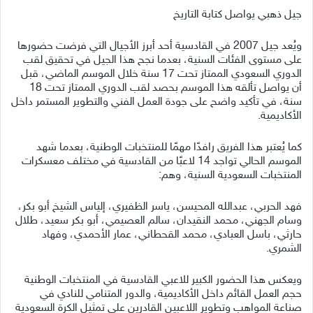
جيل ذهبي يواصل كتابة التاريخ
ويُعد جيل 2007 في القادسية أحد أبرز الأجيال التي فرضت حضورها
على مستوى الفئات السنية، بعدما نجح هذا الجيل في تحقيق لقب
الدوري السعودي الممتاز تحت 17 سنة خلال الموسم الماضي، قبل
أن يواصل تألقه هذا الموسم بحصد لقب الدوري الممتاز تحت 18
سنة، في تأكيد واضح على جودة العمل الفني والتطوير المستمر داخل
الأكاديمية.
كما يُعتبر هذا الفريق رافدًا مهمًا للمنتخبات الوطنية، بعدما شهد
الموسم الحالي تواجد 14 لاعبًا من القادسية في مختلف معسكرات
المنتخبات السعودية السنية، وهم:
فهد الحربي، عبدالله المحيسن، ياسر الظفيري، إلياس الشيخ أبو بكر،
وسام الجهني، محمد النقيدان، سالم العصيمي، أبو بكر سعيد، طلال
حارثي، باسل العبادي، محمد القحطاني، عمار الأحمدي، وفهاد
الشمري.
ويعكس هذا الحضور الكبير للاعبي القادسية في المنتخبات الوطنية
حجم العمل القائم داخل الأكاديمية، والدور المتنامي للنادي في
صناعة المواهب وتطوير اللاعبين القادرين على تمثيل الكرة السعودية