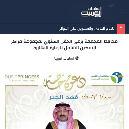
بحث
الق
عن
للعام الحادي والعشرين على التوالي "جارتنر" تصنّف"" TrendAI ضمن فئة "القادة" في حماية الأجهزة المتصلة
محافظ المجمعة يرعى الحفل السنوي لمجموعة مراكز
التمكين الشامل للرعاية النهارية
الساحات العربية