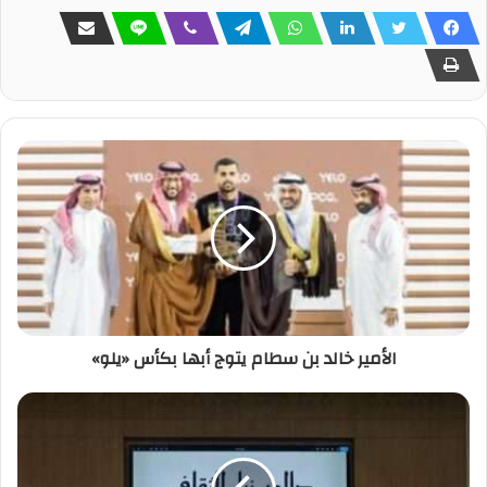
الأمير خالد بن سطام يتوج أبها بكأس «يلو»‏