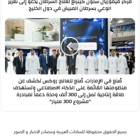
مركز ميموريال سلون كيترنغ لعلاج السرطان يدعو إلى تعزيز
الوعي بسرطان المبيض في دول الخليج
صُنع في الإمارات، صُنع للعالم: روكس تكشف عن
منظومتها القائمة على الذكاء الاصطناعي وتستهدف
طاقة إنتاجية تصل إلى 300 ألف وحدة دعماً لمبادرة
"مشروع 300 مليار"
جميع الحقوق محفوظة للساحات العربية ومصادر الاخبار و الصور