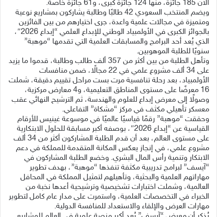
الآن 185 جائزة، منها 124 جائزة كبرى، و61 جائزة خاصة.
ويضم المنتخب السعودي 42 طالبًا وطالبة يشاركون بمشاريع نوعية
ومتميزة في مجالات علمية واعدة، جرى اختيارهم من بين الفائزين
بالجوائز الكبرى في الأولمبياد الوطني للإبداع العلمي “إبداع 2026″،
الذي يُعد أحد البرامج والمسابقات العلمية التي تقدمها “موهبة”
سنويًا للطلبة الموهوبين.
وتأهل الطلبة من بين أكثر من 357 ألف طالب وطالبة، قدموا ما يزيد
على 34 ألف مشروع علمي في 22 مجالًا، ضمن منافسات
الأولمبياد، بعد رحلة تنافسية مرت بست مراحل تقييم دقيقة، شملت
16 معرضًا على مستوى المناطق التعليمية، و4 معارض مركزية،
وصولًا إلى معرض إبداع للعلوم والهندسة، ثم الترشيح النهائي عقب
معسكر تأهيلي مكثف في مركز “مشكاة” التفاعلي.
وحققت “موهبة” رقمًا قياسيًا عالميًا في موسوعة غينيس للأرقام
القياسية عن “إبداع 2026″، بوصفه أكبر مسابقة للحلول الابتكارية
على مستوى العالم، بعد أن قدم الطلبة المشاركون أكثر من 34 ألف
مشروع علمي، في إنجاز يعكس المكانة المتقدمة للمملكة في دعم
الابتكار وتنمية رأس المال البشري. وخضع الطلبة المشاركون في
“آيسف” لبرامج تدريبية مكثفة تنفذها “موهبة”، بهدف تطوير
مهاراتهم العلمية والبحثية، وتأهيلهم لتمثيل المملكة في المحافل
العالمية، وشملت اختبارات تشخيصية وترشيحية أعدها نخبة من
الخبراء في التخصصات العلمية، واستمرت على مدار عام كامل لتطوير
مهارات العرض والإلقاء والاستعداد للمنافسة الدولية.
يُذكر أن معرض “آيسف” يُعد أكبر منصة علمية في العالم للمشاريع