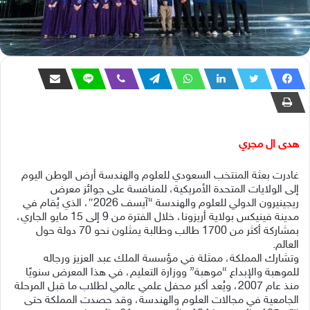
هدى ال مجري
غادرت بعثة المنتخب السعودي للعلوم والهندسة أرض الوطن اليوم
إلى الولايات المتحدة الأمريكية، للمنافسة على جوائز معرض
ريجينيرون الدولي للعلوم والهندسة “آيسف 2026″، الذي يُقام في
مدينة فينيكس بولاية أريزونا، خلال الفترة من 9 إلى 15 مايو الجاري،
بمشاركة أكثر من 1700 طالب وطالبة يمثلون نحو 70 دولة حول
العالم.
وتشارك المملكة، ممثلة في مؤسسة الملك عبد العزيز ورجاله
للموهبة والإبداع “موهبة” ووزارة التعليم، في هذا المعرض سنويًا
منذ عام 2007، ويُعد أكبر محفل علمي عالمي لطلاب ما قبل المرحلة
الجامعية في مجالات العلوم والهندسة، وقد حصدت المملكة حتى