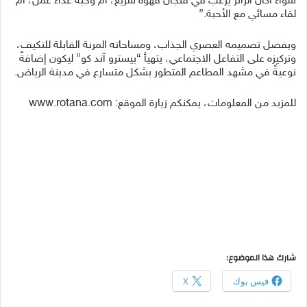
سواءٌ أكان الزائر يرغب في فنجان قهوة سريع، أم وجبة غداء عمل، أم
لقاء مسائي مع الأحبة.”
وبفضل تصميمه العصري الجذاب، ومساحاته المرنة القابلة للتكيف،
وتركيزه على التفاعل الاجتماعي، يتهيأ “بيسترو آند كو” ليكون إضافةً
نوعيةً في مشهد المطاعم المتطور بشكل متسارع في مدينة الرياض.
للمزيد من المعلومات، يمكنكم زيارة الموقع: www.rotana.com
شارك هذا الموضوع:
فيس بوك
X