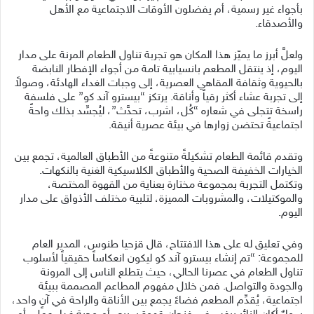
بأجواء غير رسمية، أم يفضلون الأوقات الاجتماعية مع الأهل
والأصدقاء.
ولعلَّ أبرز ما يميّز هذا المكان هو تجربة تناول الطعام المرنة على مدار
اليوم، إذ ينتقل المطعم بانسيابية تامة من أجواء الإفطار النابضة
بالحيوية وثقافة المقاهي العصرية، إلى وجبات الغداء الهادئة، وصولاً
إلى تجربة عشاء أكثر رقياً وأناقة. يرتكز “بيسترو آند كو” على فلسفة
راسخة تتجلى في شعاره “كُل، اشرب، تحدَّث”، ليُجسِّد بذلك واحةً
اجتماعيةً تحتضن زوارها في بيئة عصرية أنيقة.
وتقدم قائمة الطعام تشكيلةً متنوعةً من الأطباق العالمية، تجمع بين
الخيارات الخفيفة الصحية والأطباق الكلاسيكية الغنية بالنكهات.
وتكتمل التجربة بمجموعة مختارة بعناية من القهوة المختصة،
والموكتيلات، والمشروبات المميزة، لتلبية مختلف الأذواق على مدار
اليوم.
وفي تعليق له على هذا الافتتاح، قال قزحيا طنوس، المدير العام
للمجموعة: “تم إنشاء بيسترو آند كو ليكون انعكاساً حقيقياً لأسلوب
تناول الطعام في عصرنا الحالي، حيث يتطلع الناس إلى المرونة
والجودة والتواصل. فمن خلال مفهوم المطاعم المصممة ببيئة
اجتماعية، يُقدِّم المطعم فضاءً يجمع بين الأناقة والراحة في آنٍ واحد،