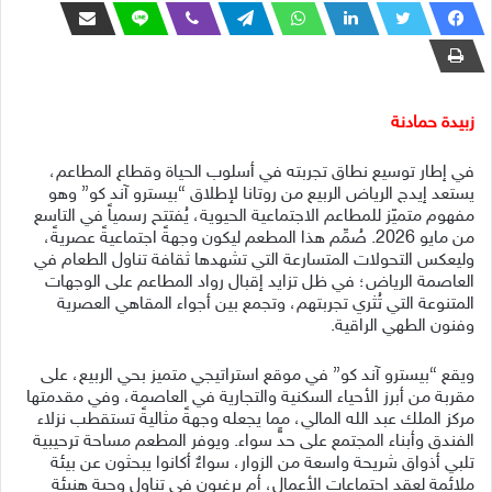
زبيدة حمادنة
في إطار توسيع نطاق تجربته في أسلوب الحياة وقطاع المطاعم،
يستعد إيدج الرياض الربيع من روتانا لإطلاق “بيسترو آند كو” وهو
مفهوم متميّز للمطاعم الاجتماعية الحيوية، يُفتتح رسمياً في التاسع
من مايو 2026. صُمِّم هذا المطعم ليكون وجهةً اجتماعيةً عصريةً،
وليعكس التحولات المتسارعة التي تشهدها ثقافة تناول الطعام في
العاصمة الرياض؛ في ظل تزايد إقبال رواد المطاعم على الوجهات
المتنوعة التي تُثري تجربتهم، وتجمع بين أجواء المقاهي العصرية
وفنون الطهي الراقية.
ويقع “بيسترو آند كو” في موقع استراتيجي متميز بحي الربيع، على
مقربة من أبرز الأحياء السكنية والتجارية في العاصمة، وفي مقدمتها
مركز الملك عبد الله المالي، مما يجعله وجهةً مثاليةً تستقطب نزلاء
الفندق وأبناء المجتمع على حدٍّ سواء. ويوفر المطعم مساحة ترحيبية
تلبي أذواق شريحة واسعة من الزوار، سواءٌ أكانوا يبحثون عن بيئة
ملائمة لعقد اجتماعات الأعمال، أم يرغبون في تناول وجبة هنيئة