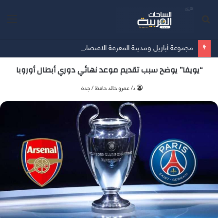
بحث
الق
عن
مجموعة أباريل ومدينة المعرفة الاقتصادية تتعاونان لإعادة تعريف مفهوم وجهات التجزئة في المدينة المنورة عبر إطلاق 24 علامة تجارية عالمية في ملتقى المدينة مول
“يويفا” يوضح سبب تقديم موعد نهائي دوري أبطال أوروبا
د/ عمرو خالد حافظ / جدة