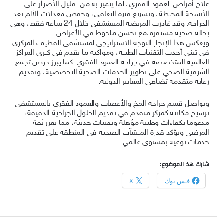
علاج أمراض العمود الفقري، لما يتميز به من تقليل الأضرار على
الأنسجة المحيطة، وتسريع فترة التعافي، وخفض معدلات الألم بعد
الجراحة. وقد غادرت المريضة المستشفى خلال 24 ساعة فقط، وهي
بحالة صحية مستقرة،مع تحسن ملحوظ في الأعراض .
ويعكس هذا الإنجاز التوجه الاستراتيجي لمستشفى القطيف المركزي
في تبني أحدث التقنيات الطبية، ومواكبة ما يقدم في كبرى المراكز
العالمية المتخصصة في جراحة العمود الفقري. كما يبرز حرص تجمع
الشرقية الصحي على تطوير الخدمات الصحية التخصصية، وتقديم
رعاية متقدمة تضاهي المعايير الدولية.
ويواصل قسم جراحة المخ والأعصاب والعمود الفقري بالمستشفى
ترسيخ مكانته كمركز متقدم في تقديم الحلول الجراحية الدقيقة،
مدعوما بكفاءات وطنية مؤهلة وتقنيات حديثة، مما يعزز ثقة
المرضى ويؤكد قدرة المنشآت الصحية في المنطقة على تقديم
خدمات نوعية بمستوى عالمي.
شارك هذا الموضوع:
فيس بوك
X