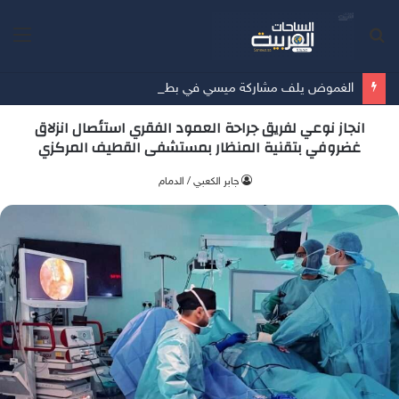
بحث
الق
عن
الغموض يلف مشاركة ميسي في بطولة كوبا أمريكا
انجاز نوعي لفريق جراحة العمود الفقري استئصال انزلاق
غضروفي بتقنية المنظار بمستشفى القطيف المركزي
جابر الكعبي / الدمام