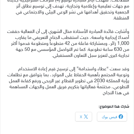
القطاعات، شهدت أيام المبادرة توقيع (4) شراكات استراتيجية جديدة
مع جهات تعليمية وإعلامية وتجارية، تهدف إلى توسيع نطاق أثر
الجمعية وتحقيق أهدافها في نشر الوعي البيئي والاجتماعي في
المنطقة.
وأشارت قائدة المبادرة الأستاذة منال الشهري إلى أن الفعالية حققت
أصداءً إيجابية واسعة، حيث استقطب الجناح التعريفي ما يقارب
1,000 زائر، وبمشاركة فاعلة من 42 متطوعاً ومتطوعة قدموا أكثر
من 630 ساعة تطوعية. كما تم التواصل المؤسسي مع 50 جهة
تجارية كبرى لتعزيز سبل التعاون المستقبلي.
وقد سعت “عطاء واستدامة” إلى ترسيخ قيم إعادة الاستخدام
وتوعية المجتمع بأهمية الحفاظ على الموارد، بما يتوافق مع تطلعات
رؤية المملكة 2030 في تطوير القطاع غير الربحي ورفع كفاءة العمل
التطوعي، مختتمةً فعالياتها بتكريم فريق العمل والجهات المساهمة
في هذا النجاح.
شارك هذا الموضوع:
فيس بوك
X