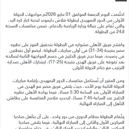
اختُتمت اليوم الجمعة الموافق 01 مايو 2026م مواجهات الجولة
الأولى من الدور التمهيدي لبطولة فلاش دايموند لنخبة كبار كرة اليد،
والتي تُقام على صالة وزارة الرياضة بالدمام، ضمن منافسات النسخة
الـ24 من البطولة.
وافتتح فريق الأهلي مشواره في البطولة بتحقيق الفوز على نظيره
مضر بنتيجة (34-31) في أولى مباريات البطولة، ليضع أول نقطتين
في رصيده، فيما نجح فريق الخليج في حسم المواجهة الثانية لصالحه
بعد تفوقه على فريق الهدى بنتيجة (25-17)، ليشارك الأهلي صدارة
الترتيب مع ختام الجولة الأولى.
ومن المقرر أن تُستكمل منافسات الدور التمهيدي بإقامة مباريات
الجولة الثانية يوم الأحد، حيث يلتقي فريق مضر مع الهدى في
المباراة الأولى عند الساعة 5:30 مساءً، فيما يواجه الأهلي نظيره
الخليج عند الساعة 7:45 مساءً، لتحديد ملامح المنافسة على بطاقتي
التأهل إلى المباراة النهائية.
وتُقام البطولة بنظام الدوري من دور واحد، على أن يتأهل صاحبا
المركزين الأول والثاني إلى المباراة النهائية، فيما يلتقي صاحبا
المركزين الثالث والرابع لتحديد المركز الثالث، في ختام منافسات