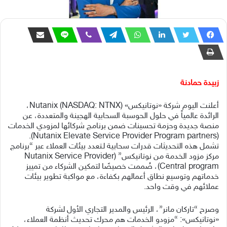
زبيدة حمادنة
أعلنت اليوم شركة «نوتانيكس» Nutanix (NASDAQ: NTNX)،
الرائدة عالمياً في حلول الحوسبة السحابية الهجينة والمتعددة، عن
منصة جديدة وحزمة تحسينات ضمن برنامج شركائها لمزودي الخدمات
(Nutanix Elevate Service Provider Program partners).
تشمل هذه التحديثات قدرات سحابية لـتعدد بيئات العملاء عبر “برنامج
مركز مزود الخدمة من نوتانيكس” (Nutanix Service Provider
Central program)، صُممت خصيصًا لتمكين الشركاء من تمييز
خدماتهم وتوسيع نطاق أعمالهم بكفاءة، مع مواكبة تطوير بيئات
عملائهم في وقت واحد.
وصرح “تاركان مانر”، الرئيس والمدير التجاري الأول لشركة
«نوتانيكس»: “مزودو الخدمات هم محرك تحديث أنظمة العملاء،