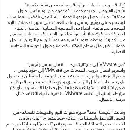
*إتاحة عروض خدمات موثوقة ومعتمدة من «نوتانيكس»*
تشمل العروض الجديدة خدمات “مدعوم من نوتانيكس: حلول
موثقة”، حيث يحصل مزودو الخدمات الملتزمون بأفضل الممارسات
الهندسية على توثيق رسمي يساعد العملاء على تمييز الخدمات عالية
الجودة والموثوقية، ابتداءً من الحوسبة السحابية الخاصة والبنية
التحتية كخدمة (IaaS) بأنواعها بما فيها السيادية، وخدمات التعافي
من الكوارث. وتخطط «نوتانيكس» مستقبلاً لتوسيع التوثيق ليشمل
خدمات أخرى مثل سطح المكتب كخدمة وحلول الحوسبة السحابية
الأصلية.
*من VMware إلى «نوتانيكس»… انتقال سلس ومُيسر*
ولتسريع انتقال مزودي الخدمات من VMware إلى «نوتانيكس»،
تقدم الشركة حوافز إعداد سخية تسمح للمزودين المؤهلين بالحصول
على برمجياتها مقابل التزام شهري رمزي خلال فترة ترويجية، وذلك
ضمن اشتراكات استهلاكية طويلة الأجل مدتها ثلاث سنوات أو أكثر
مرتبطة باستبدال أنظمة VMware، لتخفيف أعباء التكلفة خلال
مرحلة الانتقال.
وقالت “شيستا أحمد” مديرة قنوات البيع والمبيعات للصناعة في
الشرق الأوسط وأفريقيا في شركة «نوتانيكس»: “يؤدي مزودو
الخدمات في المملكة العربية السعودية دورًا محوريًا ومتزايدًا في دعم