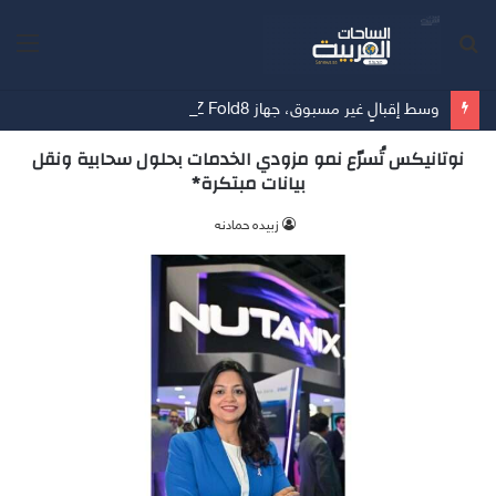
بحث
الق
عن
وسط إقبالٍ غير مسبوق، جهاز Galaxy Z Fold8 من سامسونج يحطم الأرقام القياسية للطلبات المسبقة
نوتانيكس تُسرّع نمو مزودي الخدمات بحلول سحابية ونقل
بيانات مبتكرة*
زبيده حمادنه