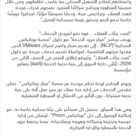
واعتمادهم لنماذج التشغيل السحابي بما يناسب تطلعاتهم. ومن خلال
منصتنا المتطورة وبرنامج شركائنا المتميز، نمنحهم قدرات فريدة
لتعدد العملاء، وتراخيص مرنة، ودعمًا تسويقيًا مؤثرًا، ليبتكروا عروضًا
خاصة تدفع النمو وتحقق قيمة مستدامة للعميل”.
*لتعدد بيئات العملاء… قوة دفع لمزودي الخدمات*
يهدف برنامج “مركز مزود الخدمة” مع حلول “منصة نوتانيكس
السحابية”(NCP) ، إلى تقديم مسار واضح لشركاء VMware الذين
فقدوا ميزتهم التنافسية، لمواصلة تقديم خدمات مربحة عبر حلول
“تعدد بيئات العملاء”. ويُتوقع إطلاق المنتج في النصف الثاني من
2026، ليُلبّي حاجة السوق إلى بنية تحتية كخدمة (IaaS) بمعايير
مؤسسية.
ويوفر البرنامج لوحة تحكم موحدة عبر منصة “مركز نوتانيكس”، تمكن
مقدمي الخدمات من إدارة عدة عملاء عبر سير عمل آلية على بنية
تحتية مشتركة، دون التأثير في الامتثال أو السيطرة التشغيلية.
وفي هذا السياق، يحصل كل مستأجر على بيئة سحابية خاصة به، مع
إمكانية الوصول إلى حل “نوتانيكس Prism”، ليتمكن من إدارة
حوسبه وتخزينه وشبكاته وهويته وصلاحياته، بينما يحتفظ مزود
الخدمة بالسيطرة والإدارة المركزية.