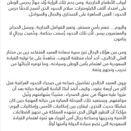
أبواب الأطماع الخارجية. ومن رحم تلك الرؤية وُلد جهازٌ يحرس الوطن
على امتداد آلاف الكيلومترات: سلاح الحدود الذي أصبح لاحقًا حرس
الحدود؛ العين الساهرة على الصحاري والجبال والسواحل.
واليوم… ننعم بأمنٍ مستقر، وتعبر القوافل التجارية، ويصل الحجاج
والمعتمرون بيسر، لأن تلك الحدود رُسمت بحكمة، وحُميت برجالٍ لا
ينامون.
ومن بين هؤلاء الرجال تبرز سيرة سعادة العميد المتقاعد زين بن مختار
العلي الخالدي، أحد أبناء منطقة الجوف، شاهدةً على ما توليه القيادة
السعودية من اهتمام بأمن الوطن وسيادته، وما توفره لأبنائها من
تدريب وتجهيز وثقة.
يروي العميد الخالدي تفاصيل ضياعه في صحراء الحدود العراقية قبل
أكثر من أربعة عقود، وكيف أنقذ أبناءُ البادية العراقية حياته بعد أن
عثروا عليه منهكًا في عمق الصحراء، مشيدًا بشهامتهم ونُبل
مواقفهم. ويستعيد تلك المرحلة المبكرة من حياته المهنية حين كان
ضابطًا حديث التخرج، ليقارن بين إمكانيات الأمس وإمكانيات اليوم؛
مؤكدًا أن التطور الهائل الذي تشهده المملكة في تجهيز القطاعات
الأمنية وتدريبها وصناعة رجال أمن أقوياء هو ثمرة اهتمام القيادة
السعودية التي تضع سيادة الدولة وأمنها أولاً.