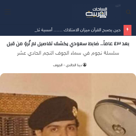
بحث
الق
عن
حين يصبح القرآن ميزان الامتلاك …… أمسية ثقافية تُعيد الإنسان إلى حقيقة ما يملك
بعد ٤٣ عاماً… ضابط سعودي يكشف تفاصيل لم تُروَ من قبل
سلسلة نجوم في سماء الجوف النجم الحادي عشر
دينا الخالدي - الجوف