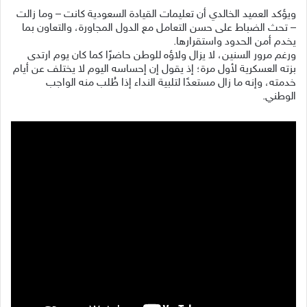
ويؤكد العميد الخالدي أن تعليمات القيادة السعودية كانت – وما زالت
– تحث الضباط على حسن التعامل مع الدول المجاورة، والتعاون بما
يخدم أمن الحدود واستقرارها.
ورغم مرور السنين، لا يزال ولاؤه للوطن حاضرًا كما كان يوم ارتدى
بزته العسكرية لأول مرة؛ إذ يقول إن إحساسه اليوم لا يختلف عن أيام
خدمته، وإنه ما زال مستعدًا لتلبية النداء إذا طُلب منه الواجب
الوطني.